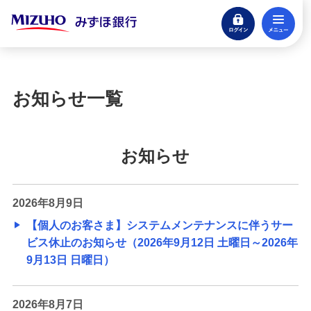
ログイン
メ
閉じる
宝くじ
ログイン
お知らせ一覧
口座開設
来店不要・スマホで完結
お知らせ
支払う・つかう
クレジットカード・デビット
2026年8月9日
ローン
【個人のお客さま】システムメンテナンスに伴うサー
住宅ローン・カードローン
ビス休止のお知らせ（2026年9月12日 土曜日～2026年
9月13日 日曜日）
貯める・増やす
預金・NISA・資産運用
2026年8月7日