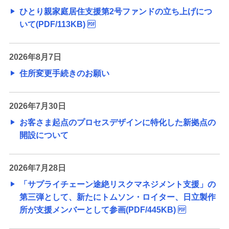
備える
ひとり親家庭居住支援第2号ファンドの立ち上げにつ
相続・保険
いて(PDF/113KB)
学ぶ・考える
生涯学習
2026年8月7日
住所変更手続きのお願い
お客さまサポート
困ったときは・よくあるご質問
2026年7月30日
みずほ銀行について
お客さま起点のプロセスデザインに特化した新拠点の
開設について
2026年7月28日
「サプライチェーン途絶リスクマネジメント支援」の
第三弾として、新たにトムソン・ロイター、日立製作
所が支援メンバーとして参画(PDF/445KB)