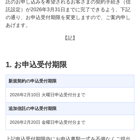
託のお申し込みを希望されるお客さまの契約手続き（信
備える
託設定）が2026年3月31日までに完了できるよう、下記
相続・保険
の通り、お申込受付期限を変更しますので、ご案内申し
あげます。
学ぶ・考える
生涯学習
【記】
お客さまサポート
困ったときは・よくあるご質問
1. お申込受付期限
みずほ銀行について
新規契約の申込受付期限
2026年2月10日 火曜日申込受付分まで
追加信託の申込受付期限
2026年2月20日 金曜日申込受付分まで
上記申込受付期限内にお申込書類一式を不備なくご提出