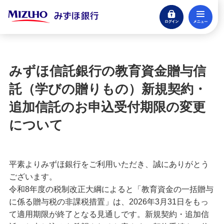
ログイン
メ
閉じる
宝くじ
ログイン
みずほ信託銀行の教育資金贈与信
口座開設
託（学びの贈りもの）新規契約・
来店不要・スマホで完結
追加信託のお申込受付期限の変更
支払う・つかう
について
クレジットカード・デビット
ローン
平素よりみずほ銀行をご利用いただき、誠にありがとう
住宅ローン・カードローン
ございます。
令和8年度の税制改正大綱によると「教育資金の一括贈与
貯める・増やす
に係る贈与税の非課税措置」は、2026年3月31日をもっ
預金・NISA・資産運用
て適用期限が終了となる見通しです。新規契約・追加信