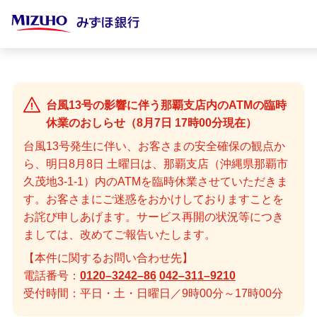
宝くじ
台風13号の影響に伴う那覇支店内のATMの臨時
口座開設
休業のおしらせ（8月7日 17時00分現在）
来店不要・スマホで完結
台風13号発生に伴い、お客さまの安全確保の観点か
ら、明日8月8日 土曜日は、那覇支店（沖縄県那覇市
支払う・つかう
久茂地3-1-1）内のATMを臨時休業させていただきま
クレジットカード・デビット
す。お客さまにご迷惑をおかけしておりますことを
お詫び申しあげます。サービス再開の状況等につき
ローン
ましては、改めてご報告いたします。
住宅ローン・カードローン
【本件に関するお問い合わせ先】
貯める・増やす
電話番号：
0120–3242–86
042–311–9210
預金・NISA・資産運用
受付時間：平日・土・日曜日／9時00分～17時00分