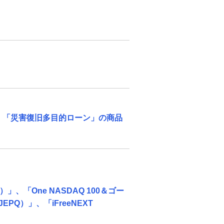
資産形成・資産運用セミナー
カードローン申込（口座なし）
 「災害復旧多目的ローン」の商品
「One NASDAQ 100＆ゴー
）」、「iFreeNEXT