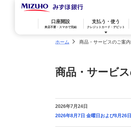
口座開設
支払う・使う
来店不要・スマホで完結
クレジットカード・デビット
ホーム
商品・サービスのご案内
>
みずほ楽天カード（クレジットカード）
住宅ローン
預金
相続・承継・資産管理
おかねアカデミー
困ったときは
商品・サービス
みずほWallet
みずほ リ・バース60
iDeCo：イデコ（個人型確定拠出年金）
みずほダイレクト
教育ローン
外貨預金
2026年7月24日
2026年8月7日 金曜日および8月
オンライン金融商品仲介サービス