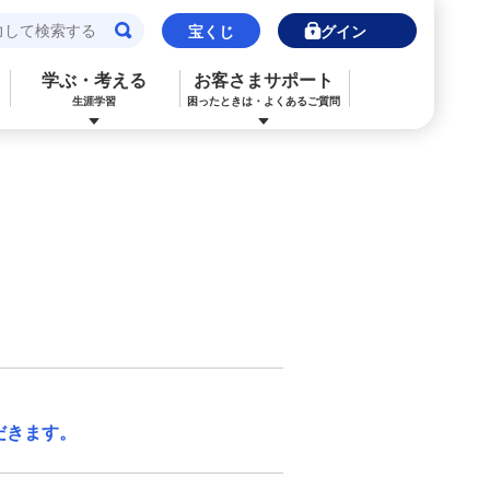
宝くじ
ログイン
学ぶ・考える
お客さまサポート
生涯学習
困ったときは・よくあるご質問
閉じる
閉じる
閉じる
閉じる
閉じる
閉じる
みずほJCBデビット（デビットカード）
ご利用中のお客さま
ご検討中のお客さま
ご検討中のお客さま
ご検討中のお客さま
詳しく知りたいときは
申込ボードログイン
NISA・投資信託申込
保険の見直し
ライフデザイン・ナビゲーション
よくあるご質問
その他決済・支払いサービス
iDeCo申込
ライフデザイン・ナビゲーション
個人のお客さま向けコンサルティング
ご検討中のお客さま
ライフデザイン・ナビゲーション
医療保険
住宅ローン申込（新規）
みずほプレミアムクラブ
みずほ銀行オンライン相談
年金保険
住宅ローン申込（借換）
だきます。
来店予約（ご相談）
来店予約（ご相談）
カードローン申込（口座あり）