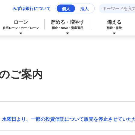
みずほ銀行について
個人
法人
ローン
貯める・増やす
備える
住宅ローン・カードローン
預金・NISA・資産運用
相続・保険
みずほマイレージクラブカード（クレジ
カードローン
NISA：ニーサ（少額投資非課税制度）
保険
資産形成サポート
ットカード）
のご案内
多目的ローン
投資信託
J-Coin Pay
みずほグローバル口座（マルチカレンシ
リフォームローン
みずほマイレージクラブ
ー口座）
26日 水曜日より、一部の投資信託について販売を停止させていた
個人向け国債