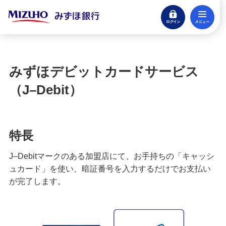
ログイン
メ
J-Coin Pay
閉じる
その他決済・支払いサービス
みずほデビットカードサービス
みずほデビットカードサービス（J-Debit）
（J–Debit）
ことら送金
特長
Pay-easy（ペイジー）税金・料金払込みサービス
J–Debitマークのある加盟店にて、お手持ちの「キャッシ
Bank Pay（バンクペイ）
ュカード」を使い、暗証番号を入力するだけでお支払い
が完了します。
PayB（ペイビー）
モバイルレジ®