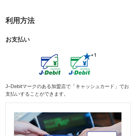
ローン
住宅ローン・カードローン
利用方法
貯める・増やす
預金・NISA・資産運用
お支払い
備える
相続・保険
学ぶ・考える
生涯学習
J–Debitマークのある加盟店で「キャッシュカード」でお
支払いすることができます。
お客さまサポート
困ったときは・よくあるご質問
みずほ銀行について