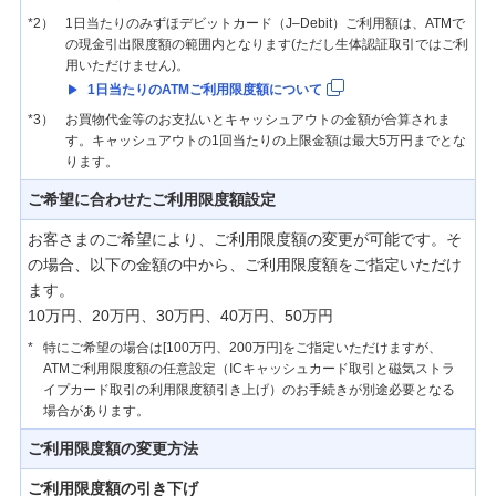
*2）
1日当たりのみずほデビットカード（J–Debit）ご利用額は、ATMで
の現金引出限度額の範囲内となります(ただし生体認証取引ではご利
用いただけません)。
1日当たりのATMご利用限度額について
*3）
お買物代金等のお支払いとキャッシュアウトの金額が合算されま
す。キャッシュアウトの1回当たりの上限金額は最大5万円までとな
ります。
ご希望に合わせたご利用限度額設定
お客さまのご希望により、ご利用限度額の変更が可能です。そ
の場合、以下の金額の中から、ご利用限度額をご指定いただけ
ます。
10万円、20万円、30万円、40万円、50万円
*
特にご希望の場合は[100万円、200万円]をご指定いただけますが、
ATMご利用限度額の任意設定（ICキャッシュカード取引と磁気ストラ
イプカード取引の利用限度額引き上げ）のお手続きが別途必要となる
場合があります。
ご利用限度額の変更方法
ご利用限度額の引き下げ