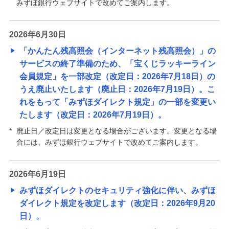
みずほ銀行ウェブサイトで改めてご案内します。
ご利用環境
2026年6月30日
規定
「かんたん残高照会（インターネット残高照会）」の
サービスの終了準備のため、「宝くじラッキーライン
かんたん残高照会（インターネット残高照
会）サービスは終了いたしました。今後はイ
会員規定」を一部改定（改定日：2026年7月18日）の
ンターネットバンキング（みずほダイレク
うえ廃止いたします（廃止日：2026年7月19日）。こ
ト）をご利用ください。
れをもって「みずほダイレクト規定」の一部を変更い
たします（改定日：2026年7月19日）。
サービス連携
*
廃止日／改定日は変更となる場合がございます。変更となる場
合には、みずほ銀行ウェブサイトで改めてご案内します。
みずほダイレクトお知らせ一覧
2026年6月19日
【重要】みずほダイレクトでの振込・ペイジーのご
利用には、ご利用カード（アプリ版）またはワンタ
みずほダイレクトのセキュリティ強化に伴い、みずほ
イムパスワードが必要です。
ダイレクト規定を改定します（改定日：2026年9月20
日）。
【重要】みずほダイレクトでの振込・ペイジーのご