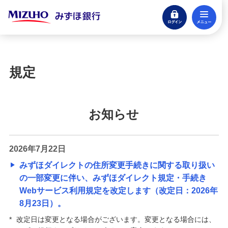
ログイン
メ
その他決済・支払いサービス
閉じる
みずほダイレクト
規定
みずほダイレクトアプリ
みずほダイレクト新規申込
お知らせ
サービス内容一覧（インターネットバンキン
2026年7月22日
グ）
みずほダイレクトの住所変更手続きに関する取り扱い
の一部変更に伴い、みずほダイレクト規定・手続き
安心・安全のセキュリティ
Webサービス利用規定を改定します（改定日：2026年
8月23日）。
みずほダイレクトご利用時間
*
改定日は変更となる場合がございます。変更となる場合には、