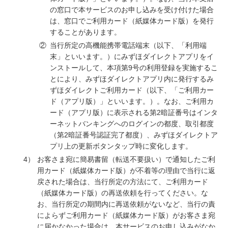
の窓口で本サービスのお申し込みを受け付けた場合
は、窓口でご利用カード（紙媒体カード版）を発行
することがあります。
②
当行所定の高機能携帯電話端末（以下、「利用端
末」といいます。）にみずほダイレクトアプリをイ
ンストールして、本項第9号の利用登録を実施するこ
とにより、みずほダイレクトアプリ内に発行するみ
ずほダイレクトご利用カード（以下、「ご利用カー
ド（アプリ版）」といいます。）。なお、ご利用カ
ード（アプリ版）に表示される第2暗証番号はインタ
ーネットバンキングへのログインの都度、取引都度
（第2暗証番号認証完了都度）、みずほダイレクトア
プリ上の更新ボタンタップ時に変化します。
4）
お客さま宛に簡易書留（転送不要扱い）で通知したご利
用カード（紙媒体カード版）が不着等の理由で当行に返
戻された場合は、当行所定の方法にて、ご利用カード
（紙媒体カード版）の再送依頼を行ってください。な
お、当行所定の期間内に再送依頼がないなど、当行の責
によらずご利用カード（紙媒体カード版）がお客さま宛
に届かなかった場合は、本サービスのお申し込みがなか