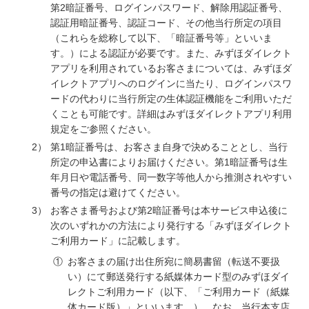
第2暗証番号、ログインパスワード、解除用認証番号、
認証用暗証番号、認証コード、その他当行所定の項目
（これらを総称して以下、「暗証番号等」といいま
す。）による認証が必要です。また、みずほダイレクト
アプリを利用されているお客さまについては、みずほダ
イレクトアプリへのログインに当たり、ログインパスワ
ードの代わりに当行所定の生体認証機能をご利用いただ
くことも可能です。詳細はみずほダイレクトアプリ利用
規定をご参照ください。
2）
第1暗証番号は、お客さま自身で決めることとし、当行
所定の申込書によりお届けください。第1暗証番号は生
年月日や電話番号、同一数字等他人から推測されやすい
番号の指定は避けてください。
3）
お客さま番号および第2暗証番号は本サービス申込後に
次のいずれかの方法により発行する「みずほダイレクト
ご利用カード」に記載します。
①
お客さまの届け出住所宛に簡易書留（転送不要扱
い）にて郵送発行する紙媒体カード型のみずほダイ
レクトご利用カード（以下、「ご利用カード（紙媒
体カード版）」といいます。）。なお、当行本支店