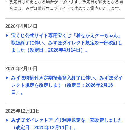
*
改定日は変更となる場合がございます。改定日が変更となる場
利用には、ご利用カード（アプリ版）またはワンタ
合には、みずほ銀行ウェブサイトで改めてご案内いたします。
イムパスワードが必要です。
2026年4月14日
定期的なお客さま情報等ご確認のお願い
宝くじ公式サイト専用宝くじ「着せかえクーちゃん」
みずほダイレクトセキュリティ強化に伴う仕様変更
取扱終了に伴い、みずほダイレクト規定を一部改訂し
について
ました（改定日：2026年4月14日）。
セキュリティの取り組み
2026年2月10日
みずほ特約付き定期預金預入終了に伴い、みずほダイ
みずほダイレクトの基本操作/変更手続き
レクト規定を改定します（改定日：2026年2月16
日）。
みずほマイレージクラブ
2025年12月11日
みずほプレミアムクラブ
みずほダイレクトアプリ利用規定を一部改定しました
（改定日：2025年12月11日）。