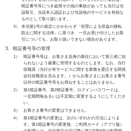
暗証番号等につき盗用その他の事故があっても当行は当
該取引、当該本人認証および当該他のサービスを有効な
ものとして取り扱います。
3）
本項第1号の規定にかかわらず「犯罪による収益の移転
防止に関する法律」に基づき、一旦お受け付けしたお取
引についても、お取り扱いできない場合があります。
3.
暗証番号等の管理
1）
暗証番号等は、お客さま自身の責任において第三者に知
られないよう厳重に管理するものとします。なお、当行
役職員（当行が本サービスに関する業務を委託する関係
会社役職員を含みます。）からお客さまにお客さま番号
以外の暗証番号等をお尋ねすることはありません。
2）
第1暗証番号、第2暗証番号、ログインパスワードは、
一定期間毎あるいは不定期に変更するようにしてくださ
い。
3）
お客さま番号の変更はできません。
4）
第1暗証番号の変更は、次のいずれかの方法によりま
す。第1暗証番号の変更後、ご利用カード（アプリ版）
の利用には、当行所定の日以降に第1項第9号の利用登