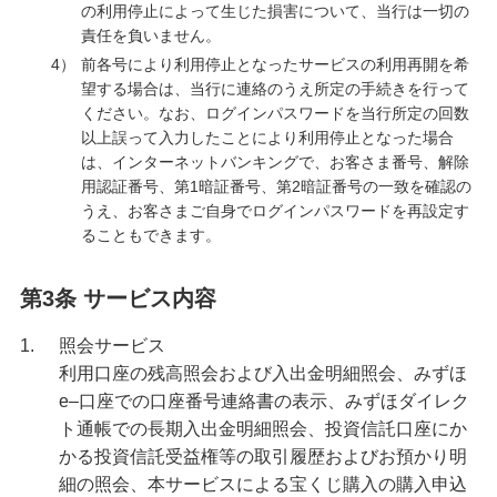
の利用停止によって生じた損害について、当行は一切の
責任を負いません。
4）
前各号により利用停止となったサービスの利用再開を希
望する場合は、当行に連絡のうえ所定の手続きを行って
ください。なお、ログインパスワードを当行所定の回数
以上誤って入力したことにより利用停止となった場合
は、インターネットバンキングで、お客さま番号、解除
用認証番号、第1暗証番号、第2暗証番号の一致を確認の
うえ、お客さまご自身でログインパスワードを再設定す
ることもできます。
第3条 サービス内容
1.
照会サービス
利用口座の残高照会および入出金明細照会、みずほ
e–口座での口座番号連絡書の表示、みずほダイレク
ト通帳での長期入出金明細照会、投資信託口座にか
かる投資信託受益権等の取引履歴およびお預かり明
細の照会、本サービスによる宝くじ購入の購入申込