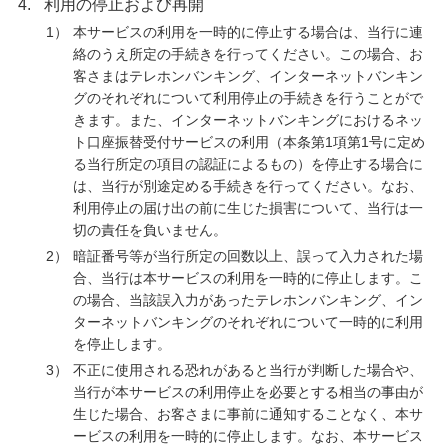
4.
利用の停止および再開
1）
本サービスの利用を一時的に停止する場合は、当行に連
絡のうえ所定の手続きを行ってください。この場合、お
客さまはテレホンバンキング、インターネットバンキン
グのそれぞれについて利用停止の手続きを行うことがで
きます。また、インターネットバンキングにおけるネッ
ト口座振替受付サービスの利用（本条第1項第1号に定め
る当行所定の項目の認証によるもの）を停止する場合に
は、当行が別途定める手続きを行ってください。なお、
利用停止の届け出の前に生じた損害について、当行は一
切の責任を負いません。
2）
暗証番号等が当行所定の回数以上、誤って入力された場
合、当行は本サービスの利用を一時的に停止します。こ
の場合、当該誤入力があったテレホンバンキング、イン
ターネットバンキングのそれぞれについて一時的に利用
を停止します。
3）
不正に使用される恐れがあると当行が判断した場合や、
当行が本サービスの利用停止を必要とする相当の事由が
生じた場合、お客さまに事前に通知することなく、本サ
ービスの利用を一時的に停止します。なお、本サービス