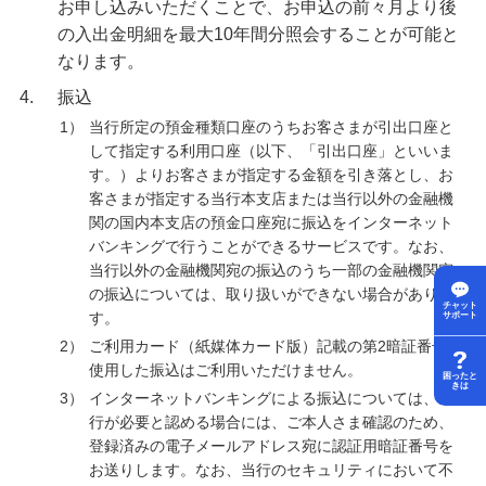
お申し込みいただくことで、お申込の前々月より後
の入出金明細を最大10年間分照会することが可能と
なります。
4.
振込
1）
当行所定の預金種類口座のうちお客さまが引出口座と
して指定する利用口座（以下、「引出口座」といいま
す。）よりお客さまが指定する金額を引き落とし、お
客さまが指定する当行本支店または当行以外の金融機
関の国内本支店の預金口座宛に振込をインターネット
バンキングで行うことができるサービスです。なお、
当行以外の金融機関宛の振込のうち一部の金融機関宛
の振込については、取り扱いができない場合がありま
チャット
す。
サポート
2）
ご利用カード（紙媒体カード版）記載の第2暗証番号を
使用した振込はご利用いただけません。
困ったと
きは
3）
インターネットバンキングによる振込については、当
行が必要と認める場合には、ご本人さま確認のため、
登録済みの電子メールアドレス宛に認証用暗証番号を
お送りします。なお、当行のセキュリティにおいて不