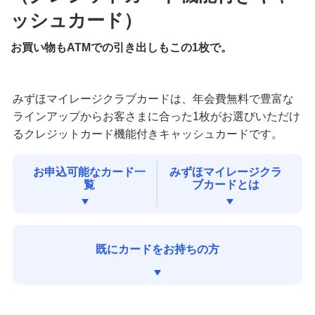
みずほマイレージクラブカードを既にお持ちの方
ッシュカード）
みずほJCBデビット（デビットカード）
お買い物もATMでの引き出しもこの1枚で。
みずほWallet
みずほマイレージクラブカードは、年会費無料で豊富な
ラインアップからお客さまに合った1枚がお選びいただけ
るクレジットカード機能付きキャッシュカードです。
J-Coin Pay
お申込可能なカード一
みずほマイレージクラ
その他決済・支払いサービス
覧
ブカードとは
みずほダイレクト
既にカードをお持ちの方
みずほマイレージクラブ