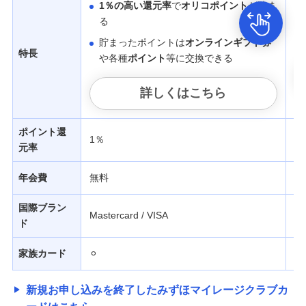
みずほ銀行について
1％の高い還元率
で
オリコポイント
が貯ま
る
貯まったポイントは
オンラインギフト券
特長
や各種
ポイント
等に交換できる
詳しくはこちら
ポイント還
1％
0
元率
年会費
無料
無
国際ブラン
Mastercard / VISA
A
ド
家族カード
⚪︎
×
新規お申し込みを終了したみずほマイレージクラブカ