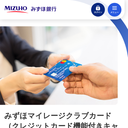
口座開設
ログイン
メ
来店不要・スマホで完結
閉じる
支払う・つかう
クレジットカード・デビット
みずほ楽天カード（クレジットカード）
みずほマイレージクラブカード（クレジットカ
ード）
みずほマイレージクラブカード/THE POINTの特長
みずほマイレージクラブカード（UC・セゾン）の特
長
みずほマイレージクラブカード
（クレジットカード機能付きキャ