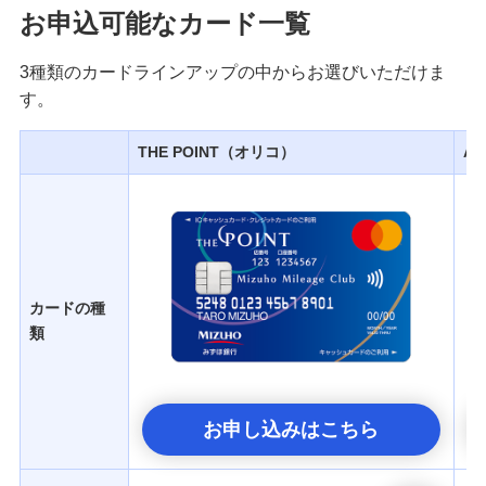
みずほプレミアムクラブ
お申込可能なカード一覧
3種類のカードラインアップの中からお選びいただけま
ローン
す。
住宅ローン・カードローン
THE POINT（オリコ）
AM
貯める・増やす
預金・NISA・資産運用
備える
相続・保険
カードの種
学ぶ・考える
類
生涯学習
お客さまサポート
困ったときは・よくあるご質問
お申し込みはこちら