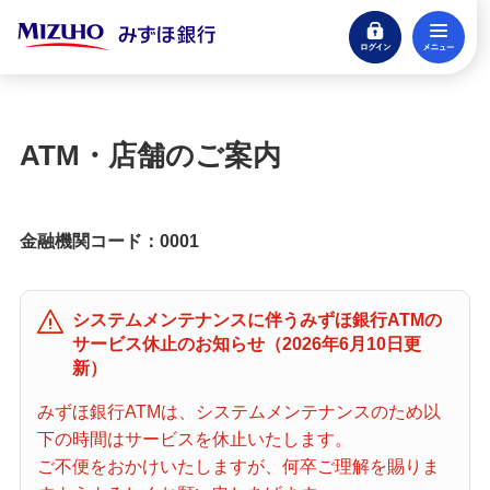
ログイン
メ
閉じる
宝くじ
ログイン
ATM・店舗のご案内
口座開設
来店不要・スマホで完結
金融機関コード：0001
支払う・つかう
クレジットカード・デビット
システムメンテナンスに伴うみずほ銀行ATMの
ローン
サービス休止のお知らせ（2026年6月10日更
住宅ローン・カードローン
新）
みずほ銀行ATMは、システムメンテナンスのため以
貯める・増やす
下の時間はサービスを休止いたします。
預金・NISA・資産運用
ご不便をおかけいたしますが、何卒ご理解を賜りま