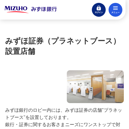
ログイン
メ
閉じる
宝くじ
ログイン
みずほ証券（プラネットブース）
口座開設
設置店舗
来店不要・スマホで完結
支払う・つかう
クレジットカード・デビット
ローン
住宅ローン・カードローン
貯める・増やす
みずほ銀行のロビー内には、みずほ証券の店舗"プラネッ
トブース"を設置しております。
預金・NISA・資産運用
銀行・証券に関するお客さまニーズにワンストップで対