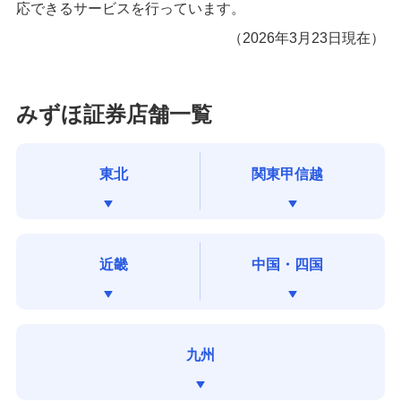
備える
応できるサービスを行っています。
相続・保険
（2026年3月23日現在）
学ぶ・考える
生涯学習
みずほ証券店舗一覧
お客さまサポート
困ったときは・よくあるご質問
東北
関東甲信越
みずほ銀行について
近畿
中国・四国
九州