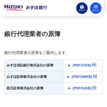
ログイン
メ
閉じる
宝くじ
ログイン
銀行代理業者の原簿
口座開設
来店不要・スマホで完結
銀行代理業者の原簿をご案内します。
支払う・つかう
クレジットカード・デビット
みずほ信託銀行株式会社の原簿
(PDF/37KB)
ローン
みずほ証券株式会社の原簿
(PDF/168KB)
住宅ローン・カードローン
楽天証券株式会社の原簿
(PDF/51KB)
貯める・増やす
預金・NISA・資産運用