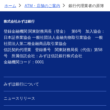
備える
ホーム
ATM・店舗のご案内
銀行代理業者の原簿
>
>
相続・保険
学ぶ・考える
株式会社みずほ銀行
生涯学習
登録金融機関 関東財務局長（登金） 第6号 加入協会：
日本証券業協会 一般社団法人金融先物取引業協会 一般
お客さまサポート
社団法人第二種金融商品取引業協会
困ったときは・よくあるご質問
信託契約代理業 登録番号 関東財務局長（代信）第58
号 所属信託会社：みずほ信託銀行株式会社
みずほ銀行について
金融機関コード：0001
みずほ銀行について
ニュースリリース