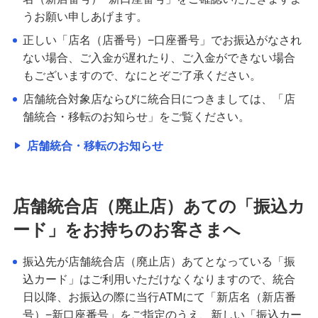
備える
うお願い申しあげます。
相続・保険
正しい「店名（店番号）−口座番号」でお振込がなされ
学ぶ・考える
ない場合、ご入金が遅れたり、ご入金ができない場合
もございますので、なにとぞご了承ください。
生涯学習
店舗統合対象店ならびに統合日につきましては、「店
お客さまサポート
舗統合・移転のお知らせ」をご覧ください。
困ったときは・よくあるご質問
店舗統合・移転のお知らせ
みずほ銀行について
店舗統合店（廃止店）あての「振込カ
ード」をお持ちのお客さまへ
振込先が店舗統合店（廃止店）あてとなっている「振
込カード」はご利用いただけなくなりますので、統合
日以降、お振込の際に当行ATMにて「新店名（新店番
号）−新口座番号」をご指定のうえ、新しい「振込カー