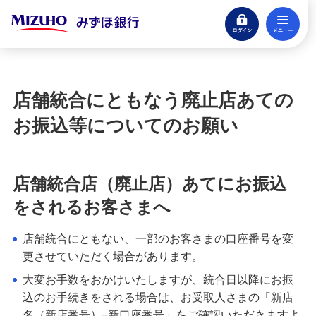
ログイン
メ
閉じる
宝くじ
ログイン
店舗統合にともなう廃止店あての
口座開設
お振込等についてのお願い
来店不要・スマホで完結
支払う・つかう
店舗統合店（廃止店）あてにお振込
クレジットカード・デビット
をされるお客さまへ
ローン
住宅ローン・カードローン
店舗統合にともない、一部のお客さまの口座番号を変
更させていただく場合があります。
貯める・増やす
大変お手数をおかけいたしますが、統合日以降にお振
預金・NISA・資産運用
込のお手続きをされる場合は、お受取人さまの「新店
名（新店番号）−新口座番号」をご確認いただきますよ