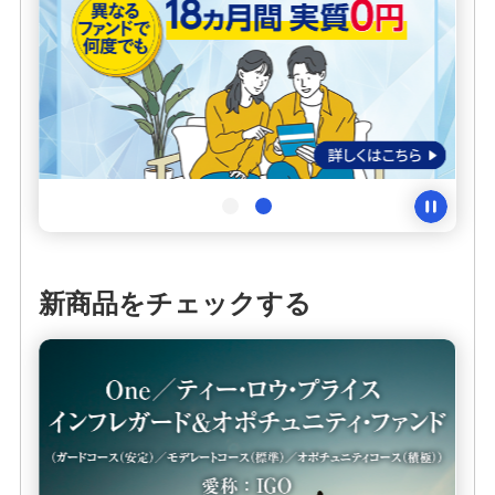
【2021年に購入したNISA・ジュニアNISA残高およ
び継続管理勘定残高をお持ちのお客さまへ】2025年
12月の一部取引の停止に関するお知らせ
外国投資信託ご購入為替手数料割引のお知らせ
投資信託用語集
投資信託取引における反社会的勢力との関係遮断に
向けた取り組み強化について
新商品をチェックする
投資信託のご注意事項
投資信託に係るリスクについてのご説明
投資信託取引規定集