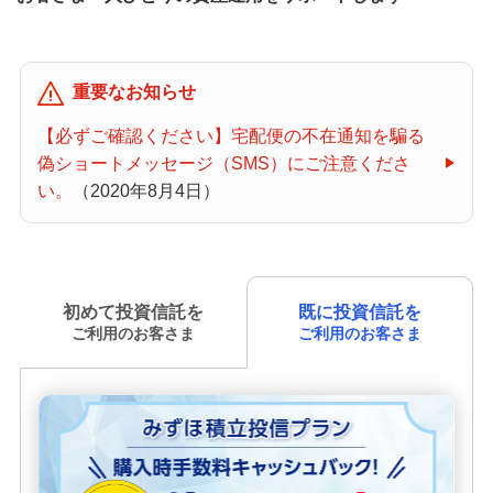
みずほインターネット専用投信
重要なお知らせ
投資信託口座
【必ずご確認ください】宅配便の不在通知を騙る
偽ショートメッセージ（SMS）にご注意くださ
投資信託口座開設・積立投信申込サービス
い。
（2020年8月4日）
みずほ積立投信
ファンド特設サイト一覧
初めて投資信託を
既に投資信託を
ご利用のお客さま
ご利用のお客さま
商品説明動画
相場急変時、目的を思い出して冷静に考える
マーケットレポート