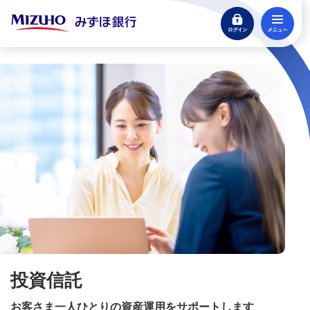
ログイン
メ
ローン
住宅ローン・カードローン
閉じる
貯める・増やす
預金・NISA・資産運用
預金
NISA：ニーサ（少額投資非課税制度）
iDeCo：イデコ（個人型確定拠出年金）
投資信託
投資信託
投資信託ランキング
お客さま一人ひとりの資産運用をサポートします