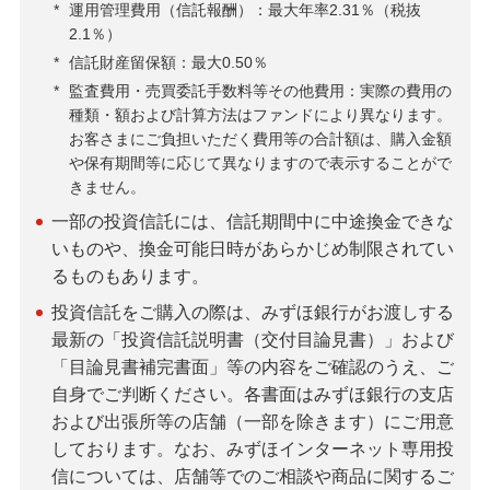
*
運用管理費用（信託報酬）：最大年率2.31％（税抜
2.1％）
*
信託財産留保額：最大0.50％
*
監査費用・売買委託手数料等その他費用：実際の費用の
種類・額および計算方法はファンドにより異なります。
お客さまにご負担いただく費用等の合計額は、購入金額
や保有期間等に応じて異なりますので表示することがで
きません。
一部の投資信託には、信託期間中に中途換金できな
いものや、換金可能日時があらかじめ制限されてい
るものもあります。
投資信託をご購入の際は、みずほ銀行がお渡しする
最新の「投資信託説明書（交付目論見書）」および
「目論見書補完書面」等の内容をご確認のうえ、ご
自身でご判断ください。各書面はみずほ銀行の支店
および出張所等の店舗（一部を除きます）にご用意
しております。なお、みずほインターネット専用投
信については、店舗等でのご相談や商品に関するご