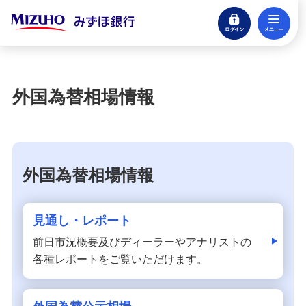
ログイン
メ
閉じる
宝くじ
ログイン
外国為替相場情報
口座開設
来店不要・スマホで完結
支払う・つかう
外国為替相場情報
クレジットカード・デビット
ローン
見通し・レポート
住宅ローン・カードローン
前日市況概要及びディーラーやアナリストの
各種レポートをご覧いただけます。
貯める・増やす
預金・NISA・資産運用