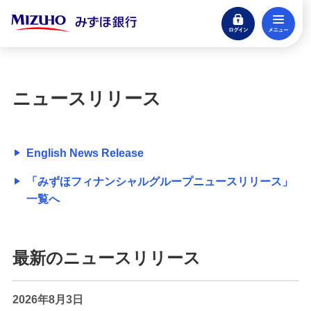
ログイン
メ
閉じる
宝くじ
ログイン
ニュースリリース
口座開設
来店不要・スマホで完結
English News Release
支払う・つかう
クレジットカード・デビット
「みずほフィナンシャルグループニュースリリース」
一覧へ
ローン
住宅ローン・カードローン
最新のニュースリリース
貯める・増やす
預金・NISA・資産運用
2026年8月3日