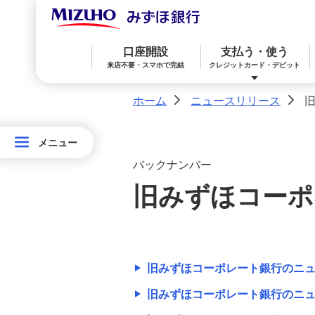
2019年
口座開設
支払う・使う
来店不要・スマホで完結
クレジットカード・デビット
2018年
ホーム
ニュースリリース
>
>
2017年
メニュー
メニュー
みずほ楽天カード（クレジットカード）
住宅ローン
預金
相続・承継・資産管理
おかねアカデミー
困ったときは
2016年
ニ
バックナンバー
ュ
2015年
旧みずほコーポ
みずほWallet
みずほ リ・バース60
iDeCo：イデコ（個人型確定拠出年金）
ー
ス
2014年
リ
みずほダイレクト
教育ローン
外貨預金
2013年
リ
旧みずほコーポレート銀行のニュー
ー
旧みずほコーポレート銀行のニュ
オンライン金融商品仲介サービス
旧みずほ銀行のニュースリリー