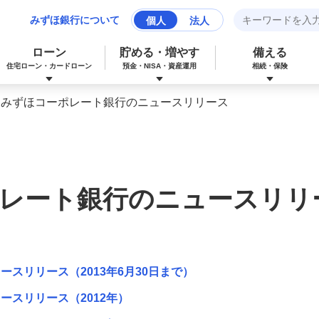
みずほ銀行について
個人
法人
ローン
貯める・増やす
備える
住宅ローン・カードローン
預金・NISA・資産運用
相続・保険
旧みずほコーポレート銀行のニュースリリース
みずほマイレージクラブカード（クレジ
カードローン
NISA：ニーサ（少額投資非課税制度）
保険
資産形成サポート
ットカード）
レート銀行のニュースリリ
多目的ローン
投資信託
J-Coin Pay
みずほグローバル口座（マルチカレンシ
リフォームローン
みずほマイレージクラブ
ー口座）
スリリース（2013年6月30日まで）
ースリリース（2012年）
個人向け国債