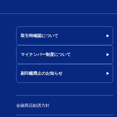
旧みずほリサーチ&テクノロジ
ーズのニュースリリース
お客さまの業務効率化支援を目的とし
取引時確認について
た中小企業・個人事業主向けビジネス
デビットカードの取り扱いについて
マイナンバー制度について
旧みずほ銀行と旧みずほコーポ
レート銀行の合併に関するお知
らせ
副印鑑廃止のお知らせ
2013年9月・12月の金融庁による行政
処分について
金融商品勧誘方針