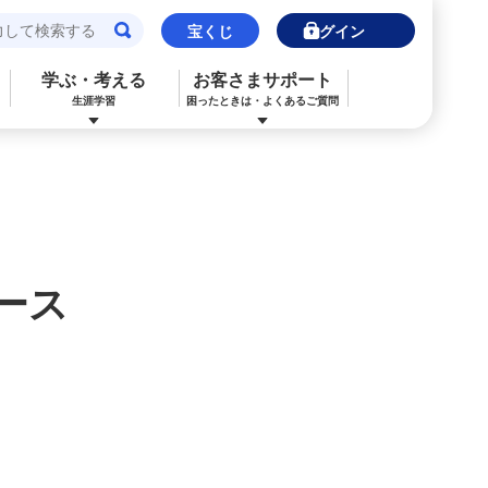
宝くじ
ログイン
学ぶ・考える
お客さまサポート
生涯学習
困ったときは・よくあるご質問
閉じる
閉じる
閉じる
閉じる
閉じる
閉じる
みずほJCBデビット（デビットカード）
ご利用中のお客さま
ご検討中のお客さま
ご検討中のお客さま
ご検討中のお客さま
詳しく知りたいときは
申込ボードログイン
NISA・投資信託申込
保険の見直し
ライフデザイン・ナビゲーション
よくあるご質問
ース
その他決済・支払いサービス
iDeCo申込
ライフデザイン・ナビゲーション
個人のお客さま向けコンサルティング
ご検討中のお客さま
金利一覧
医療保険
住宅ローン申込（新規）
みずほプレミアムクラブ
外国為替相場情報
年金保険
住宅ローン申込（借換）
ライフデザイン・ナビゲーション
来店予約（ご相談）
カードローン申込（口座あり）