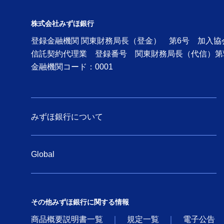
スリリース（2009年）
株式会社みずほ銀行
旧みずほコーポレート銀行のニュー
登録金融機関 関東財務局長（登金） 第6号 加入
スリリース（2008年）
信託契約代理業 登録番号 関東財務局長（代信）第
金融機関コード：0001
旧みずほコーポレート銀行のニュー
スリリース（2007年）
旧みずほコーポレート銀行の
みずほ銀行について
ニュースリリース（2006
年）
旧みずほコーポレート銀行の
Global
ニュースリリース（2005
年）
旧みずほコーポレート銀行の
その他みずほ銀行に関する情報
ニュースリリース（2004
商品概要説明書一覧
規定一覧
電子公告
年）