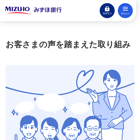
ログイン
メ
閉じる
宝くじ
ログイン
お客さまの声を踏まえた取り組み
口座開設
来店不要・スマホで完結
支払う・つかう
クレジットカード・デビット
ローン
住宅ローン・カードローン
貯める・増やす
預金・NISA・資産運用