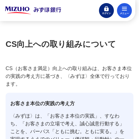
ログイン
メ
閉じる
宝くじ
ログイン
CS向上への取り組みについて
口座開設
来店不要・スマホで完結
CS（お客さま満足）向上への取り組みは、お客さま本位
支払う・つかう
の実践の考え方に基づき、〈みずほ〉全体で行っており
クレジットカード・デビット
ます。
ローン
お客さま本位の実践の考え方
住宅ローン・カードローン
〈みずほ〉は、「お客さま本位の実践」、すなわ
貯める・増やす
ち、「お客さまの立場で考え、誠心誠意行動する」
預金・NISA・資産運用
ことを、パーパス「ともに挑む。ともに実る。」を