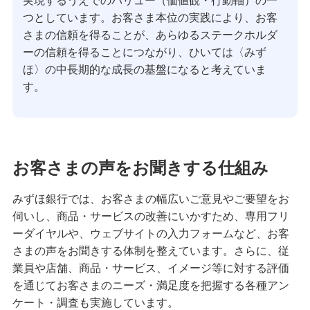
実現するうえでのバリュー（価値観・行動軸）の一
備える
つとしています。お客さま本位の実践により、お客
相続・保険
さまの信頼を得ることが、あらゆるステークホルダ
ーの信頼を得ることにつながり、ひいては〈みず
学ぶ・考える
ほ〉の中長期的な成長の基盤になると考えていま
生涯学習
す。
お客さまサポート
困ったときは・よくあるご質問
お客さまの声をお聞きする仕組み
みずほ銀行について
みずほ銀行では、お客さまの幅広いご意見やご要望をお
伺いし、商品・サービスの改善にいかすため、専用フリ
ーダイヤルや、ウェブサイトの入力フォームなど、お客
さまの声をお聞きする体制を整えています。さらに、従
業員や店舗、商品・サービス、イメージ等に対する評価
を通じてお客さまのニーズ・満足度を把握する各種アン
ケート・調査も実施しています。