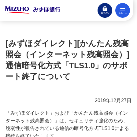
ログイン
メ
サービス連携
閉じる
みずほダイレクトお知らせ一覧
[みずほダイレクト][かんたん残高
[みずほダイレクト][かんたん残高照会（インター
照会（インターネット残高照会）]
ネット残高照会）]通信暗号化方式「TLS1.0」の
サポート終了について
通信暗号化方式「TLS1.0」のサポ
ート終了について
みずほダイレクト［テレホンバンキング］オペレ
ーターサービス廃止について
【重要】みずほダイレクトでの振込・ペイジーのご
2019年12月27日
利用には、ご利用カード（アプリ版）またはワンタ
イムパスワードが必要です。
「みずほダイレクト」および「かんたん残高照会（イン
ターネット残高照会）」は、セキュリティ強化のため、
【重要】みずほダイレクトでの振込・ペイジーのご
脆弱性が報告されている通信の暗号化方式TLS1.0による
利用には、ご利用カード（アプリ版）またはワンタ
接続を終了いたします。