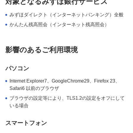
対象となるみずほ銀行サービス
住宅ローン・カードローン
みずほダイレクト（インターネットバンキング）全般
貯める・増やす
かんたん残高照会（インターネット残高照会）
預金・NISA・資産運用
備える
相続・保険
影響のあるご利用環境
学ぶ・考える
パソコン
生涯学習
Internet Explorer7、GoogleChrome29、Firefox 23、
お客さまサポート
Safari6 以前のブラウザ
困ったときは・よくあるご質問
ブラウザの設定等により、TLS1.2の設定をオフにして
いる場合
みずほ銀行について
スマートフォン