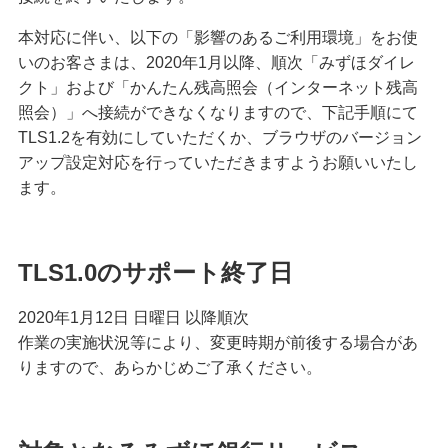
イムパスワードが必要です。
本対応に伴い、以下の「影響のあるご利用環境」をお使
定期的なお客さま情報等ご確認のお願い
いのお客さまは、2020年1月以降、順次「みずほダイレ
クト」および「かんたん残高照会（インターネット残高
照会）」へ接続ができなくなりますので、下記手順にて
みずほダイレクトセキュリティ強化に伴う仕様変更
について
TLS1.2を有効にしていただくか、ブラウザのバージョン
アップ設定対応を行っていただきますようお願いいたし
ます。
セキュリティの取り組み
みずほダイレクトの基本操作/変更手続き
TLS1.0のサポート終了日
みずほマイレージクラブ
2020年1月12日 日曜日 以降順次
作業の実施状況等により、変更時期が前後する場合があ
りますので、あらかじめご了承ください。
みずほプレミアムクラブ
ローン