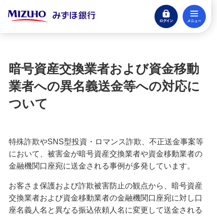
ログイン
メ
閉じる
宝くじ
ログイン
暗号資産交換業者および資金移動
口座開設
業者への異名義送金等への対応に
来店不要・スマホで完結
ついて
支払う・つかう
クレジットカード・デビット
特殊詐欺やSNS型投資・ロマンス詐欺、不正送金事案等
ローン
において、被害金が暗号資産交換業者や資金移動業者の
住宅ローン・カードローン
金融機関口座宛に送金される事例が多発しています。
貯める・増やす
お客さま保護および詐欺被害防止の観点から、暗号資産
預金・NISA・資産運用
交換業者および資金移動業者の金融機関口座宛に対し口
座名義人名と異なる振込依頼人名に変更して送金される