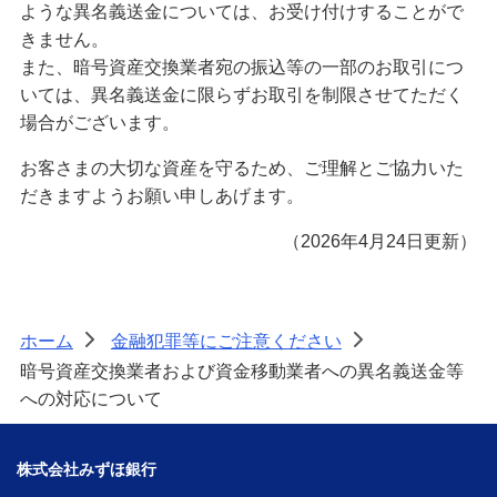
備える
ような異名義送金については、お受け付けすることがで
相続・保険
きません。
また、暗号資産交換業者宛の振込等の一部のお取引につ
学ぶ・考える
いては、異名義送金に限らずお取引を制限させてただく
生涯学習
場合がございます。
お客さまの大切な資産を守るため、ご理解とご協力いた
お客さまサポート
だきますようお願い申しあげます。
困ったときは・よくあるご質問
（2026年4月24日更新）
みずほ銀行について
ホーム
金融犯罪等にご注意ください
>
>
暗号資産交換業者および資金移動業者への異名義送金等
への対応について
株式会社みずほ銀行