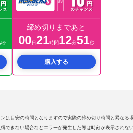
締め切りまであと
00
21
12
50
0
日
時間
分
秒
秒
購入する
ウンは目安の時間となりますので実際の締め切り時間と異なる
取得できない場合などエラーが発生した際は時刻が表示されな