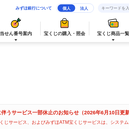
みずほ銀行について
個人
法人
当せん番号案内
宝くじの購入・照会
宝くじ商品一
ジャンボ宝くじ等
ジャンボ宝くじ等
ロト６
ミニロト
ナンバーズ４
スクラッチ
伴うサービス一部休止のお知らせ（2026年6月10日更
くじサービス、およびみずほATM宝くじサービスは、システ