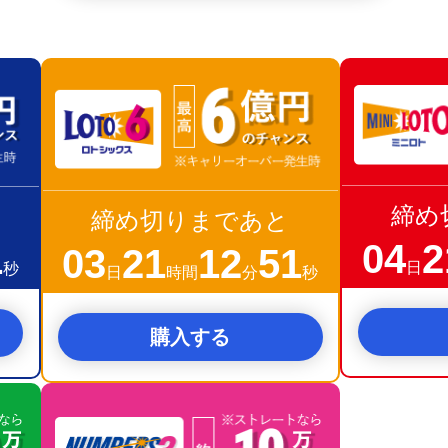
締め
締め切りまであと
04
2
0
03
21
12
50
日
秒
日
時間
分
秒
購入する