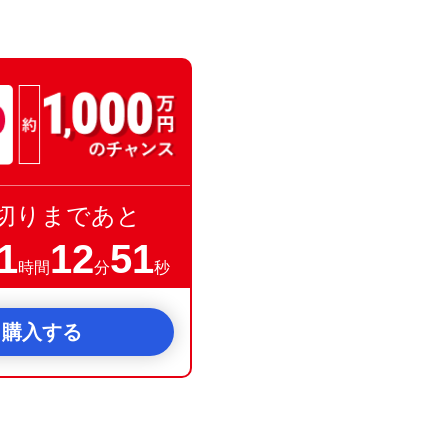
切りまであと
1
12
50
時間
分
秒
購入する