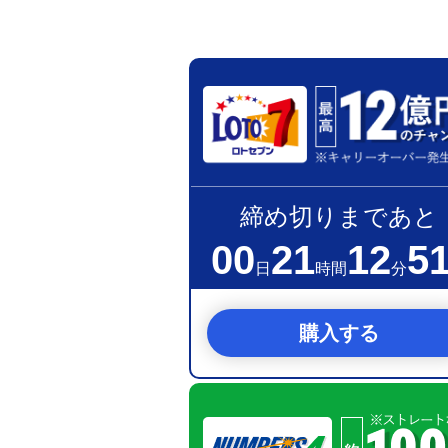
締め切りまであと
00
21
12
5
日
時間
分
購入する