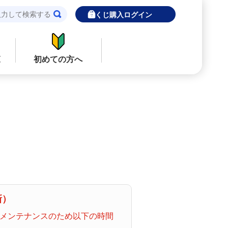
宝くじ購入ログイン
覧
初めての方へ
閉じる
閉じる
ロト７
インターネットで販売予定の宝くじ
当せん金の受取方法について
ナンバーズ
「金額が合わない」「入金されていな
い」にお答えします。
購入した宝くじの確認方法について
着せかえクーちゃん
新）
「代金が引き落としされない」「購入明
ムメンテナンスのため以下の時間
細に表示されない」にお答えします。