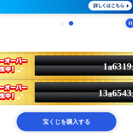
1
6319
億
13
6543
億
宝くじを購入する