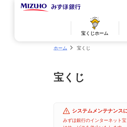
宝くじホーム
ホーム
宝くじ
>
当せん番号案内TOPへ
宝くじ商品一覧TOPへ
宝くじ
ロト７
ロト６
ミニロト
ビンゴ５
システムメンテナンスに
みずほ銀行のインターネット宝