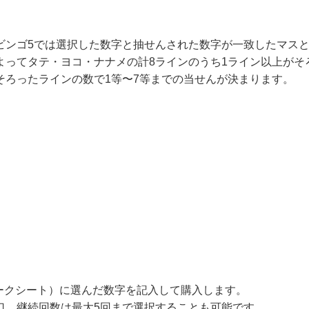
ビンゴ5では選択した数字と抽せんされた数字が一致したマスと
よってタテ・ヨコ・ナナメの計8ラインのうち1ライン以上がそ
そろったラインの数で1等〜7等までの当せんが決まります。
ークシート）に選んだ数字を記入して購入します。
0口、継続回数は最大5回まで選択することも可能です。