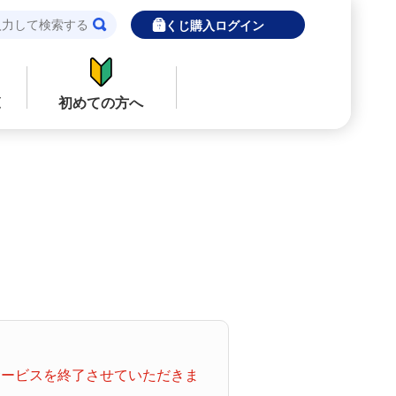
宝くじ購入ログイン
覧
初めての方へ
閉じる
閉じる
ロト７
インターネットで販売予定の宝くじ
当せん金の受取方法について
ナンバーズ
「金額が合わない」「入金されていな
い」にお答えします。
購入した宝くじの確認方法について
着せかえクーちゃん
「代金が引き落としされない」「購入明
てサービスを終了させていただきま
細に表示されない」にお答えします。