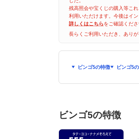
した。
ナンバーズ３
クトロ
残高照会や宝くじの購入等これ
グイン
利用いただけます。今後はイン
詳しくはこちら
をご確認くださ
着せかえクーちゃん
当せん番号案内
長らくご利用いただき、ありが
宝くじの購入・照会
宝くじ商品一覧
ビンゴ5の特徴
ビンゴ5
初めての方へ
みずほ銀行店舗・ATM
ビンゴ5の特徴
みずほATM宝くじサービス
発売スケジュール