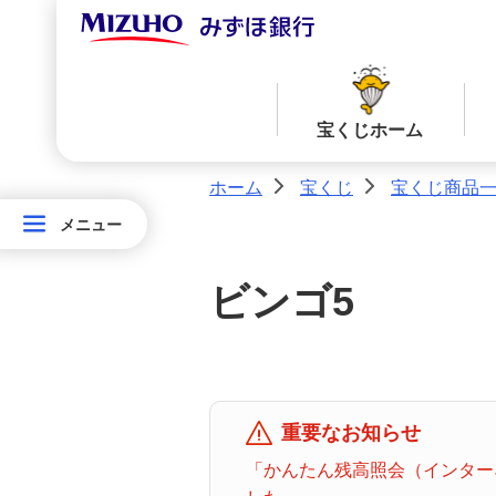
宝くじホーム
ホーム
宝くじ
宝くじ商品
>
>
メニュー
メニュー
宝
当せん番号案内TOPへ
宝くじ商品一覧TOPへ
く
ビンゴ5
じ
ロト７
ロト６
ホ
ー
ム
ミニロト
ビンゴ５
重要なお知らせ
「かんたん残高照会（インターネ
みずほ
ダイレ