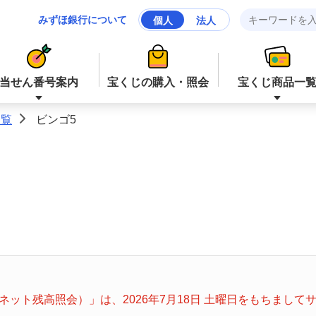
みずほ銀行について
個人
法人
当せん番号案内
宝くじの購入・照会
宝くじ商品一
一覧
ビンゴ5
>
ジャンボ宝くじ等
ジャンボ宝くじ等
ロト６
ミニロト
ナンバーズ４
スクラッチ
ット残高照会）」は、2026年7月18日 土曜日をもちまし