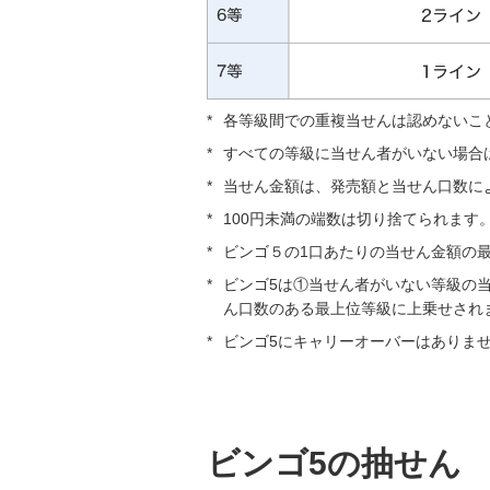
*
各等級間での重複当せんは認めないこ
*
すべての等級に当せん者がいない場合
*
当せん金額は、発売額と当せん口数に
*
100円未満の端数は切り捨てられます
*
ビンゴ５の1口あたりの当せん金額の最高
*
ビンゴ5は①当せん者がいない等級の当
ん口数のある最上位等級に上乗せされ
*
ビンゴ5にキャリーオーバーはありま
ビンゴ5の抽せん