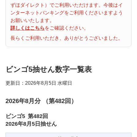
ずほダイレクト）でご利用いただけます。今後はイ
当せん番号案内
ンターネットバンキングをご利用くださいますよう
お願いいたします。
宝くじの購入・照会
詳しくはこちら
をご確認ください。
長らくご利用いただき、ありがとうございました。
宝くじ商品一覧
ビンゴ5抽せん数字一覧表
初めての方へ
更新日：2026年8月5日 水曜日
みずほ銀行店舗・ATM
2026年8月分 （第482回）
ビンゴ5
第482回
みずほATM宝くじサービス
2026年8月5日
抽せん