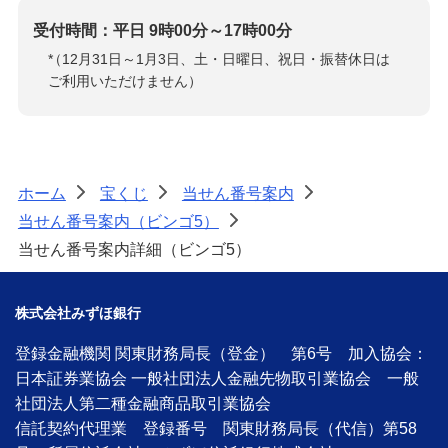
受付時間：平日 9時00分～17時00分
*
（12月31日～1月3日、土・日曜日、祝日・振替休日は
ご利用いただけません）
ホーム
宝くじ
当せん番号案内
>
>
>
当せん番号案内（ビンゴ5）
>
当せん番号案内詳細（ビンゴ5）
株式会社みずほ銀行
登録金融機関 関東財務局長（登金） 第6号 加入協会：
日本証券業協会 一般社団法人金融先物取引業協会 一般
社団法人第二種金融商品取引業協会
信託契約代理業 登録番号 関東財務局長（代信）第58