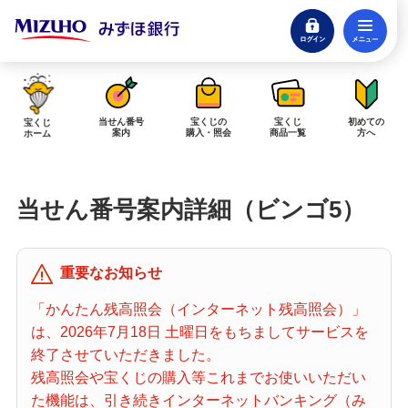
ログイン
メ
閉じる
みずほダイレクトログイン
当せん番号
宝くじの
宝くじ
初めての
宝くじ
案内
購入・照会
商品一覧
方へ
ホーム
インターネットで販売予定の宝くじ
当せん番号案内詳細（ビンゴ5）
当せん金の受取方法について
「金額が合わない」「入金されていない」にお答えします。
購入した宝くじの確認方法について
重要なお知らせ
「代金が引き落としされない」「購入明細に表示されない」にお答えしま
「かんたん残高照会（インターネット残高照会）」
す。
は、2026年7月18日 土曜日をもちましてサービスを
終了させていただきました。
宝くじホーム
残高照会や宝くじの購入等これまでお使いいただい
た機能は、引き続きインターネットバンキング（み