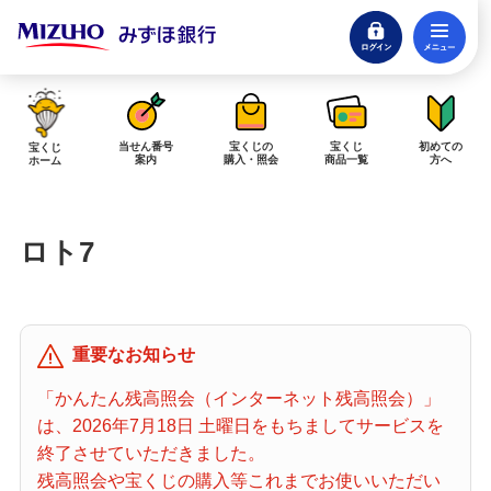
ログイン
メ
閉じる
みずほダイレクトログイン
当せん番号
宝くじの
宝くじ
初めての
宝くじ
案内
購入・照会
商品一覧
方へ
ホーム
インターネットで販売予定の宝くじ
ロト7
当せん金の受取方法について
「金額が合わない」「入金されていない」にお答えします。
購入した宝くじの確認方法について
重要なお知らせ
「代金が引き落としされない」「購入明細に表示されない」にお答えしま
す。
「かんたん残高照会（インターネット残高照会）」
は、2026年7月18日 土曜日をもちましてサービスを
宝くじホーム
終了させていただきました。
残高照会や宝くじの購入等これまでお使いいただい