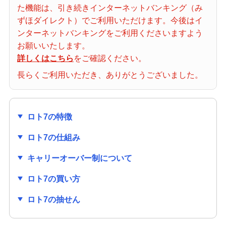
た機能は、引き続きインターネットバンキング（み
当せん番号案内
ずほダイレクト）でご利用いただけます。今後はイ
ンターネットバンキングをご利用くださいますよう
宝くじの購入・照会
お願いいたします。
詳しくはこちら
をご確認ください。
長らくご利用いただき、ありがとうございました。
宝くじ商品一覧
ロト7の特徴
初めての方へ
ロト7の仕組み
みずほ銀行店舗・ATM
キャリーオーバー制について
ロト7の買い方
みずほATM宝くじサービス
ロト7の抽せん