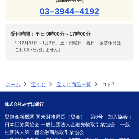
03–3944–4192
受付時間：平日 9時00分～17時00分
*
（12月31日～1月3日、土・日曜日、祝日・振替休日は
ご利用いただけません）
ホーム
宝くじ
宝くじ商品一覧
ロト7
>
>
>
株式会社みずほ銀行
登録金融機関 関東財務局長（登金） 第6号 加入協会：
日本証券業協会 一般社団法人金融先物取引業協会 一般
社団法人第二種金融商品取引業協会