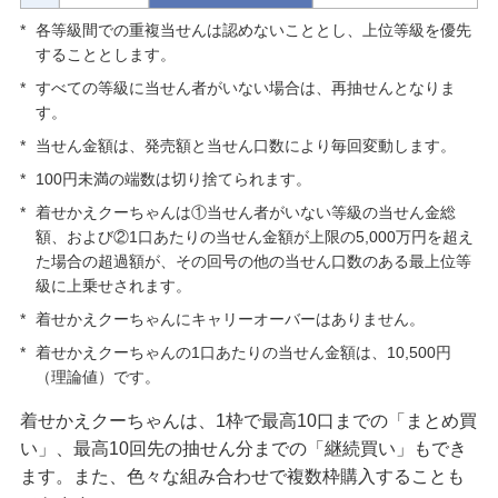
*
各等級間での重複当せんは認めないこととし、上位等級を優先
することとします。
*
すべての等級に当せん者がいない場合は、再抽せんとなりま
す。
*
当せん金額は、発売額と当せん口数により毎回変動します。
*
100円未満の端数は切り捨てられます。
*
着せかえクーちゃんは
①
当せん者がいない等級の当せん金総
額、および
②
1口あたりの当せん金額が上限の5,000万円を超え
た場合の超過額が、その回号の他の当せん口数のある最上位等
級に上乗せされます。
*
着せかえクーちゃんにキャリーオーバーはありません。
*
着せかえクーちゃんの1口あたりの当せん金額は、10,500円
（理論値）です。
着せかえクーちゃんは、1枠で最高10口までの「まとめ買
い」、最高10回先の抽せん分までの「継続買い」もでき
ます。また、色々な組み合わせで複数枠購入することも