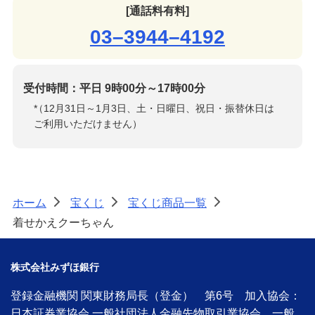
[通話料有料]
03–3944–4192
受付時間：平日 9時00分～17時00分
*
（12月31日～1月3日、土・日曜日、祝日・振替休日は
ご利用いただけません）
ホーム
宝くじ
宝くじ商品一覧
>
>
>
着せかえクーちゃん
株式会社みずほ銀行
登録金融機関 関東財務局長（登金） 第6号 加入協会：
日本証券業協会 一般社団法人金融先物取引業協会 一般