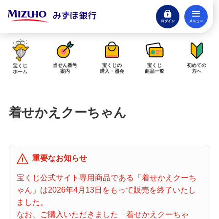
ログイン
メ
閉じる
みずほダイレクトログイン
当せん番号
宝くじの
宝くじ
初めての
宝くじ
案内
購入・照会
商品一覧
方へ
ホーム
インターネットで販売予定の宝くじ
着せかえクーちゃん
当せん金の受取方法について
「金額が合わない」「入金されていない」にお答えします。
購入した宝くじの確認方法について
重要なお知らせ
「代金が引き落としされない」「購入明細に表示されない」にお答えしま
す。
宝くじ公式サイト専用商品である「着せかえクーち
ゃん」は2026年4月13日をもって販売を終了いたし
宝くじホーム
ました。
なお、ご購入いただきました「着せかえクーちゃ