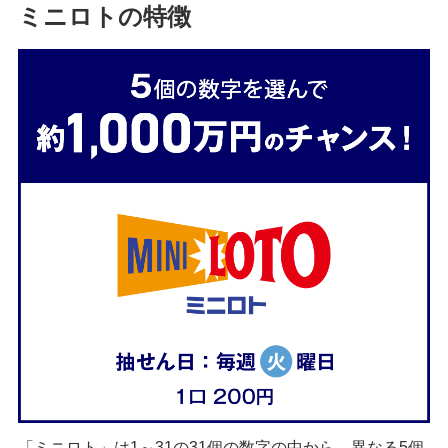
ミニロトの特徴
発売スケジュール
みずほ銀行について
「ミニロト」は1～31の31個の数字の中から、異なる5個