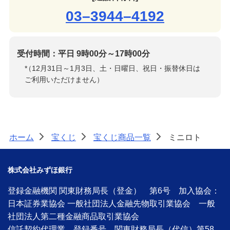
03–3944–4192
受付時間：平日 9時00分～17時00分
*
（12月31日～1月3日、土・日曜日、祝日・振替休日は
ご利用いただけません）
ホーム
宝くじ
宝くじ商品一覧
ミニロト
>
>
>
株式会社みずほ銀行
登録金融機関 関東財務局長（登金） 第6号 加入協会：
日本証券業協会 一般社団法人金融先物取引業協会 一般
社団法人第二種金融商品取引業協会
信託契約代理業 登録番号 関東財務局長（代信）第58