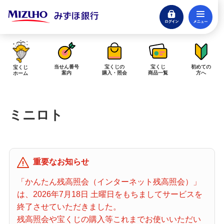
ログイン
メ
閉じる
みずほダイレクトログイン
当せん番号
宝くじの
宝くじ
初めての
宝くじ
案内
購入・照会
商品一覧
方へ
ホーム
インターネットで販売予定の宝くじ
ミニロト
当せん金の受取方法について
「金額が合わない」「入金されていない」にお答えします。
購入した宝くじの確認方法について
重要なお知らせ
「代金が引き落としされない」「購入明細に表示されない」にお答えしま
す。
「かんたん残高照会（インターネット残高照会）」
は、2026年7月18日 土曜日をもちましてサービスを
宝くじホーム
終了させていただきました。
残高照会や宝くじの購入等これまでお使いいただい