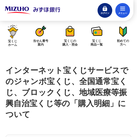
ログイン
メ
閉じる
みずほダイレクトログイン
当せん番号
宝くじの
宝くじ
初めての
宝くじ
案内
購入・照会
商品一覧
方へ
ホーム
インターネットで販売予定の宝くじ
インターネット宝くじサービスで
当せん金の受取方法について
「金額が合わない」「入金されていない」にお答えします。
のジャンボ宝くじ、全国通常宝く
じ、ブロックくじ、地域医療等振
購入した宝くじの確認方法について
「代金が引き落としされない」「購入明細に表示されない」にお答えしま
興自治宝くじ等の「購入明細」に
す。
ついて
宝くじホーム