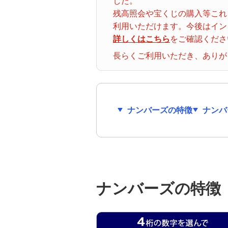
した。
ナンバーズ３
クトロ
残高照会や宝くじの購入等これ
グイン
利用いただけます。今後はイン
詳しくはこちら
をご確認くださ
着せかえクーちゃん
当せん番号案内
長らくご利用いただき、ありが
宝くじの購入・照会
宝くじ商品一覧
ナンバーズの特徴
ナンバ
初めての方へ
みずほ銀行店舗・ATM
ナンバーズの特徴
みずほATM宝くじサービス
発売スケジュール