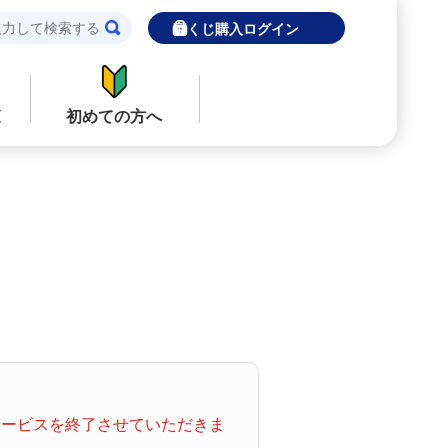
宝くじ購入ログイン
覧
初めての方へ
閉じる
閉じる
ロト７
インターネットで販売予定の宝くじ
当せん金の受取方法について
ナンバーズ
「金額が合わない」「入金されていな
い」にお答えします。
購入した宝くじの確認方法について
着せかえクーちゃん
「代金が引き落としされない」「購入明
てサービスを終了させていただきま
細に表示されない」にお答えします。