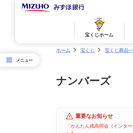
宝くじホーム
ホーム
宝くじ
宝くじ商品
>
>
メニュー
メニュー
宝
当せん番号案内TOPへ
宝くじ商品一覧TOPへ
く
ナンバーズ
じ
ロト７
ロト６
ホ
ー
ム
ミニロト
ビンゴ５
重要なお知らせ
「かんたん残高照会（インターネ
みずほ
ダイレ