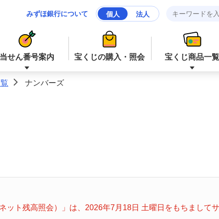
みずほ銀行について
個人
法人
当せん番号案内
宝くじの購入・照会
宝くじ商品一
一覧
ナンバーズ
>
ジャンボ宝くじ等
ジャンボ宝くじ等
ロト６
ミニロト
ナンバーズ４
スクラッチ
ット残高照会）」は、2026年7月18日 土曜日をもちまし