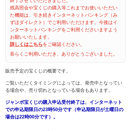
終了させていただきました。
当せん番号案内
残高照会や宝くじの購入等これまでお使いいただい
た機能は、引き続きインターネットバンキング（み
ずほダイレクト）でご利用いただけます。今後はイ
宝くじの購入・照会
ンターネットバンキングをご利用くださいますよう
お願いいたします。
詳しくはこちら
をご確認ください。
宝くじ商品一覧
長らくご利用いただき、ありがとうございました。
初めての方へ
販売予定の宝くじの概要です。
ご覧いただくタイミングによっては、発売中となってい
る場合や、売り切れとなっている場合もあります。
みずほ銀行店舗・ATM
ジャンボ宝くじの購入申込受付終了は、インターネット
での申込期限日の23時50分です（申込期限日が土曜日の
みずほATM宝くじサービス
場合は22時00分です）。