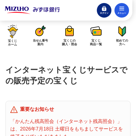
ログイン
メ
閉じる
みずほダイレクトログイン
当せん番号
宝くじの
宝くじ
初めての
宝くじ
案内
購入・照会
商品一覧
方へ
ホーム
インターネットで販売予定の宝くじ
インターネット宝くじサービスで
当せん金の受取方法について
「金額が合わない」「入金されていない」にお答えします。
の販売予定の宝くじ
購入した宝くじの確認方法について
「代金が引き落としされない」「購入明細に表示されない」にお答えしま
す。
重要なお知らせ
宝くじホーム
「かんたん残高照会（インターネット残高照会）」
は、2026年7月18日 土曜日をもちましてサービスを