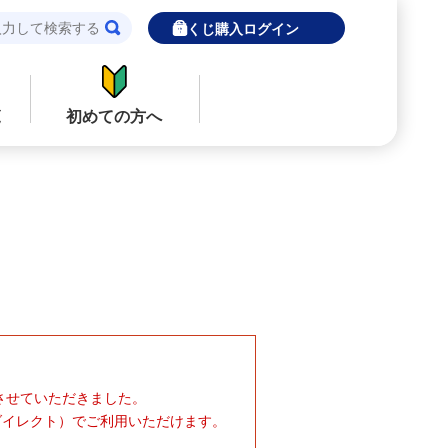
宝くじ購入ログイン
覧
初めての方へ
閉じる
閉じる
ロト７
インターネットで販売予定の宝くじ
当せん金の受取方法について
ナンバーズ
「金額が合わない」「入金されていな
い」にお答えします。
購入した宝くじの確認方法について
着せかえクーちゃん
了させていただきました。
「代金が引き落としされない」「購入明
細に表示されない」にお答えします。
ダイレクト）でご利用いただけます。