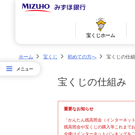
宝くじホーム
ホーム
宝くじ
初めての方へ
宝くじの仕
>
>
>
メニュー
メニュー
当せん番号案内TOPへ
宝くじ商品一覧TOPへ
宝
宝くじの仕組み
く
じ
ロト７
ロト６
ホ
ー
重要なお知らせ
ム
ミニロト
ビンゴ５
「かんたん残高照会（インターネット
残高照会や宝くじの購入等これまで
今後はインターネットバンキングを