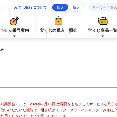
みずほ銀行について
個人
法人
当せん番号案内
宝くじの購入・照会
宝くじ商品一
組み
ジャンボ宝くじ等
ジャンボ宝くじ等
ロト６
ミニロト
ナンバーズ４
スクラッチ
残高照会）」は、2026年7月18日 土曜日をもちましてサービスを終
お使いいただいた機能は、引き続きインターネットバンキング（みずほ
ご利用くださいますようお願いいたします。