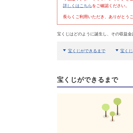
ナンバーズ３
詳しくはこちら
をご確認ください。
みずほ
長らくご利用いただき、ありがとう
ダイレ
着せかえクーちゃん
クトロ
当せん番号案内
グイン
宝くじはどのように誕生し、その収益金
宝くじの購入・照会
宝くじができるまで
宝くじ
宝くじ商品一覧
初めての方へ
宝くじができるまで
みずほ銀行店舗・ATM
みずほATM宝くじサービス
発売スケジュール