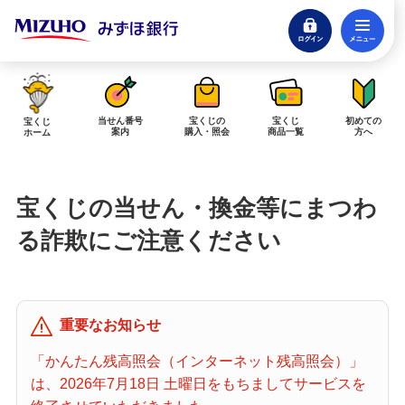
ログイン
メ
閉じる
みずほダイレクトログイン
当せん番号
宝くじの
宝くじ
初めての
宝くじ
案内
購入・照会
商品一覧
方へ
ホーム
インターネットで販売予定の宝くじ
宝くじの当せん・換金等にまつわ
当せん金の受取方法について
「金額が合わない」「入金されていない」にお答えします。
る詐欺にご注意ください
購入した宝くじの確認方法について
「代金が引き落としされない」「購入明細に表示されない」にお答えしま
す。
重要なお知らせ
宝くじホーム
「かんたん残高照会（インターネット残高照会）」
は、2026年7月18日 土曜日をもちましてサービスを