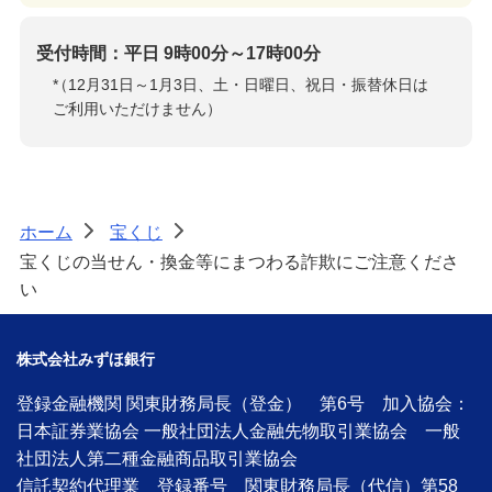
受付時間：平日 9時00分～17時00分
*
（12月31日～1月3日、土・日曜日、祝日・振替休日は
ご利用いただけません）
ホーム
宝くじ
>
>
宝くじの当せん・換金等にまつわる詐欺にご注意くださ
い
株式会社みずほ銀行
登録金融機関 関東財務局長（登金） 第6号 加入協会：
日本証券業協会 一般社団法人金融先物取引業協会 一般
社団法人第二種金融商品取引業協会
信託契約代理業 登録番号 関東財務局長（代信）第58