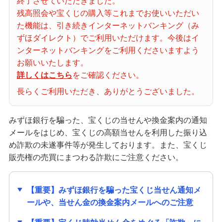
終了させていただきました。
当せん番号案内
残高照会や宝くじの購入等これまでお使いいただい
た機能は、引き続きインターネットバンキング（み
ずほダイレクト）でご利用いただけます。今後はイ
宝くじの購入・照会
ンターネットバンキングをご利用くださいますよう
お願いいたします。
詳しくはこちら
をご確認ください。
宝くじ商品一覧
長らくご利用いただき、ありがとうございました。
初めての方へ
みずほ銀行を騙った、宝くじの当せんや換金案内の通知
メールをはじめ、宝くじの高額当せんを利用した振り込
め詐欺の未遂事件等が発生しております。また、宝くじ
みずほ銀行店舗・ATM
販売権の売買にまつわる詐欺にご注意ください。
【重要】みずほ銀行を騙った宝くじ当せん通知メ
みずほATM宝くじサービス
ールや、当せん金の換金案内メールへのご注意