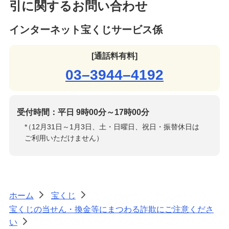
引に関するお問い合わせ
インターネット宝くじサービス係
[通話料有料]
03–3944–4192
受付時間：平日 9時00分～17時00分
*
（12月31日～1月3日、土・日曜日、祝日・振替休日は
ご利用いただけません）
ホーム
宝くじ
>
>
宝くじの当せん・換金等にまつわる詐欺にご注意くださ
い
>