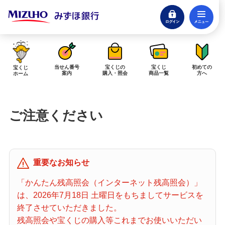
ログイン
メ
閉じる
みずほダイレクトログイン
当せん番号
宝くじの
宝くじ
初めての
宝くじ
案内
購入・照会
商品一覧
方へ
ホーム
インターネットで販売予定の宝くじ
ご注意ください
当せん金の受取方法について
「金額が合わない」「入金されていない」にお答えします。
購入した宝くじの確認方法について
重要なお知らせ
「代金が引き落としされない」「購入明細に表示されない」にお答えしま
す。
「かんたん残高照会（インターネット残高照会）」
は、2026年7月18日 土曜日をもちましてサービスを
宝くじホーム
終了させていただきました。
残高照会や宝くじの購入等これまでお使いいただい