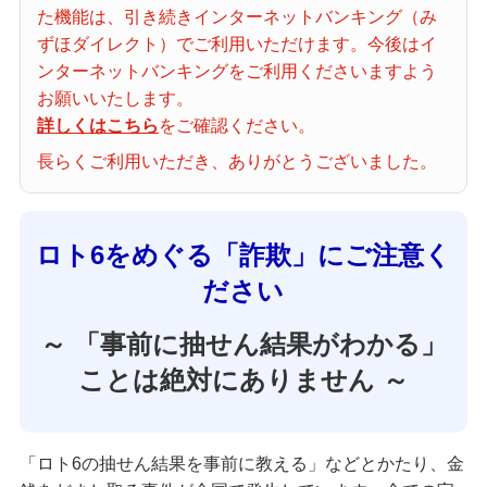
た機能は、引き続きインターネットバンキング（み
当せん番号案内
ずほダイレクト）でご利用いただけます。今後はイ
ンターネットバンキングをご利用くださいますよう
宝くじの購入・照会
お願いいたします。
詳しくはこちら
をご確認ください。
長らくご利用いただき、ありがとうございました。
宝くじ商品一覧
ロト6をめぐる「詐欺」にご注意く
初めての方へ
ださい
～ 「事前に抽せん結果がわかる」
みずほ銀行店舗・ATM
ことは絶対にありません ～
みずほATM宝くじサービス
「ロト6の抽せん結果を事前に教える」などとかたり、金