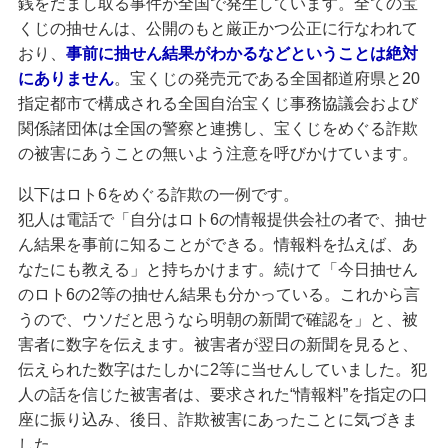
銭をだまし取る事件が全国で発生しています。全ての宝
発売スケジュール
くじの抽せんは、公開のもと厳正かつ公正に行なわれて
おり、
事前に抽せん結果がわかるなどということは絶対
にありません
。宝くじの発売元である全国都道府県と20
みずほ銀行について
指定都市で構成される全国自治宝くじ事務協議会および
関係諸団体は全国の警察と連携し、宝くじをめぐる詐欺
の被害にあうことの無いよう注意を呼びかけています。
以下はロト6をめぐる詐欺の一例です。
犯人は電話で「自分はロト6の情報提供会社の者で、抽せ
ん結果を事前に知ることができる。情報料を払えば、あ
なたにも教える」と持ちかけます。続けて「今日抽せん
のロト6の2等の抽せん結果も分かっている。これから言
うので、ウソだと思うなら明朝の新聞で確認を」と、被
害者に数字を伝えます。被害者が翌日の新聞を見ると、
伝えられた数字はたしかに2等に当せんしていました。犯
人の話を信じた被害者は、要求された“情報料”を指定の口
座に振り込み、後日、詐欺被害にあったことに気づきま
した。