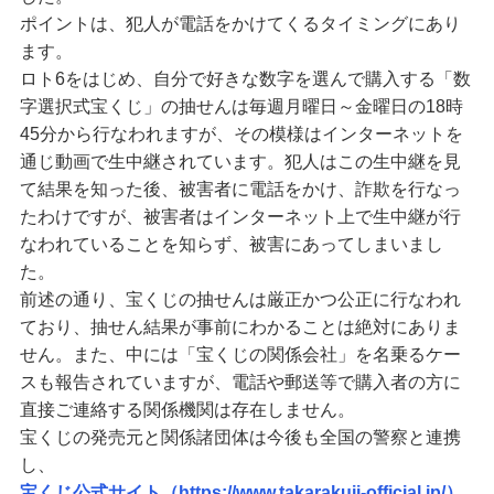
ポイントは、犯人が電話をかけてくるタイミングにあり
ます。
ロト6をはじめ、自分で好きな数字を選んで購入する「数
字選択式宝くじ」の抽せんは毎週月曜日～金曜日の18時
45分から行なわれますが、その模様はインターネットを
通じ動画で生中継されています。犯人はこの生中継を見
て結果を知った後、被害者に電話をかけ、詐欺を行なっ
たわけですが、被害者はインターネット上で生中継が行
なわれていることを知らず、被害にあってしまいまし
た。
前述の通り、宝くじの抽せんは厳正かつ公正に行なわれ
ており、抽せん結果が事前にわかることは絶対にありま
せん。また、中には「宝くじの関係会社」を名乗るケー
スも報告されていますが、電話や郵送等で購入者の方に
直接ご連絡する関係機関は存在しません。
宝くじの発売元と関係諸団体は今後も全国の警察と連携
し、
宝くじ公式サイト（https://www.takarakuji-official.jp/）