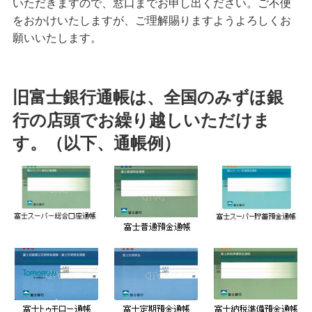
いただきますので、窓口までお申し出ください。ご不便
備える
をおかけいたしますが、ご理解賜りますようよろしくお
相続・保険
願いいたします。
学ぶ・考える
生涯学習
旧富士銀行通帳は、全国のみずほ銀
お客さまサポート
行の店頭でお繰り越しいただけま
困ったときは・よくあるご質問
す。（以下、通帳例）
みずほ銀行について