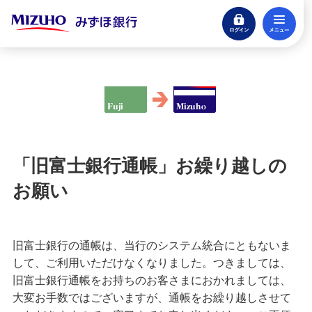
ログイン
メ
閉じる
宝くじ
ログイン
口座開設
来店不要・スマホで完結
「旧富士銀行通帳」お繰り越しの
支払う・つかう
クレジットカード・デビット
お願い
ローン
住宅ローン・カードローン
旧富士銀行の通帳は、当行のシステム統合にともないま
して、ご利用いただけなくなりました。つきましては、
貯める・増やす
旧富士銀行通帳をお持ちのお客さまにおかれましては、
預金・NISA・資産運用
大変お手数ではございますが、通帳をお繰り越しさせて