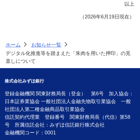
以上
（2026年6月19日現在）
ホーム
お知らせ一覧
>
>
デジタル化推進等を踏まえた「朱肉を用いた押印」の見
直しについて
株式会社みずほ銀行
登録金融機関 関東財務局長（登金） 第6号 加入協会：
日本証券業協会 一般社団法人金融先物取引業協会 一般
社団法人第二種金融商品取引業協会
信託契約代理業 登録番号 関東財務局長（代信）第58
号 所属信託会社：みずほ信託銀行株式会社
金融機関コード：0001