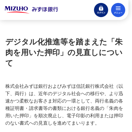
ログイン
メ
閉じる
宝くじ
ログイン
デジタル化推進等を踏まえた「朱
口座開設
肉を用いた押印」の見直しについ
来店不要・スマホで完結
て
支払う・つかう
クレジットカード・デビット
株式会社みずほ銀行およびみずほ信託銀行株式会社（以
ローン
下、両行）は、近年のデジタル社会への移行や、より迅
住宅ローン・カードローン
速かつ柔軟なお客さま対応の一環として、両行名義の各
種証明書・請求書等の書類における銀行名義の「朱肉を
貯める・増やす
用いた押印」を順次廃止し、電子印影の利用または押印
預金・NISA・資産運用
のない書式への見直しを進めてまいります。