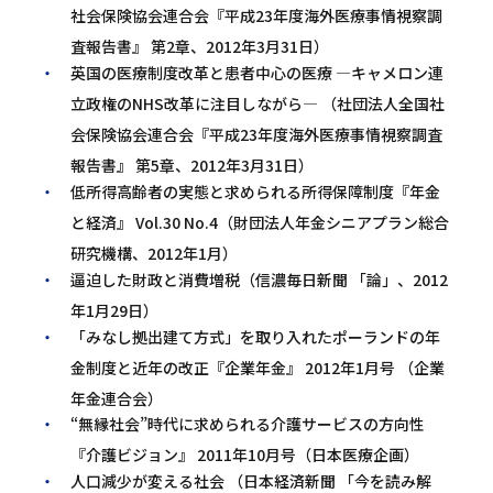
社会保険協会連合会『平成23年度海外医療事情視察調
査報告書』 第2章、2012年3月31日）
英国の医療制度改革と患者中心の医療 ―キャメロン連
立政権のNHS改革に注目しながら― （社団法人全国社
会保険協会連合会『平成23年度海外医療事情視察調査
報告書』 第5章、2012年3月31日）
低所得高齢者の実態と求められる所得保障制度『年金
と経済』 Vol.30 No.4（財団法人年金シニアプラン総合
研究機構、2012年1月）
逼迫した財政と消費増税（信濃毎日新聞 「論」、2012
年1月29日）
「みなし拠出建て方式」を取り入れたポーランドの年
金制度と近年の改正『企業年金』 2012年1月号 （企業
年金連合会）
“無縁社会”時代に求められる介護サービスの方向性
『介護ビジョン』 2011年10月号（日本医療企画）
人口減少が変える社会 （日本経済新聞 「今を読み解