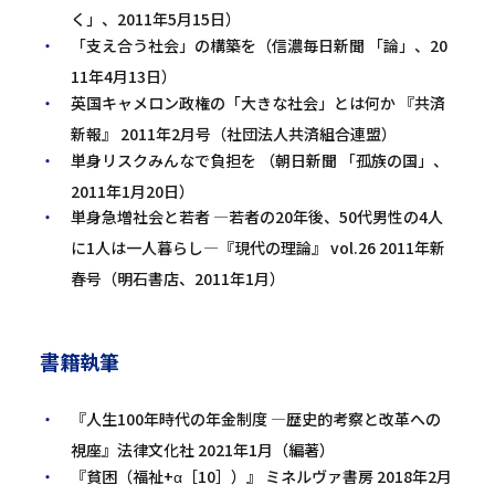
く」、2011年5月15日）
「支え合う社会」の構築を（信濃毎日新聞 「論」、20
11年4月13日）
英国キャメロン政権の「大きな社会」とは何か 『共済
新報』 2011年2月号（社団法人共済組合連盟）
単身リスクみんなで負担を （朝日新聞 「孤族の国」、
2011年1月20日）
単身急増社会と若者 ―若者の20年後、50代男性の4人
に1人は一人暮らし―『現代の理論』 vol.26 2011年新
春号（明石書店、2011年1月）
書籍執筆
『人生100年時代の年金制度 ―歴史的考察と改革への
視座』法律文化社 2021年1月（編著）
『貧困（福祉+α［10］）』 ミネルヴァ書房 2018年2月