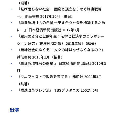
（編著）
『転げ落ちない社会 ―困窮と孤立をふせぐ制度戦略
―』 勁草書房 2017年10月（編著）
『単身急増社会の希望 ―支え合う社会を構築するため
に―』 日本経済新聞出版社 2017年2月
『雇用の変容と公的年金：法学と経済学のコラボレー
ション研究』 東洋経済新報社 2015年5月（編著）
『無縁社会のゆくえ ―人々の絆はなぜなくなるの？』
誠信書房 2015年1月（編著）
『単身急増社会の衝撃 』 日本経済新聞出版社 2010年5
月
『マニフェストで政治を育てる』 雅粒社 2004年3月
（共著）
『構造改革ブレア流』 TBSブリタニカ 2002年6月
出演