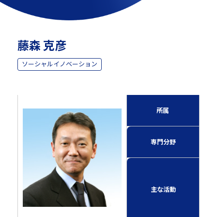
藤森 克彦
ソーシャルイノベーション
ソー
所属
特任
社会
専門分野
スト
英国
なっ
主な活動
政治
新聞
20