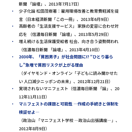
新聞 「論壇」、2013年7月17日）
少子化論 松田茂樹著：雇用環境改善と教育費軽減を提
言（日本経済新聞「この一冊」、2013年6月9日）
高齢者の「生活支援サービス」 家族の変容に合わせ対
応を （信濃毎日新聞 「論壇」、2013年5月29日）
増え続ける生活保護受給者 社会、向き合う姿勢問われ
（信濃毎日新聞 「論壇」、2013年4月10日）
2030年、「貧困男子」が社会問題に!? “ひとり暮ら
し”急増で貧困リスクが上がる理由
（ダイヤモンド・オンライン「子どもに読み聞かせた
い 人口減少ニッポンの未来」、2012年12月21日）
実現されないマニフェスト（信濃毎日新聞 「論」、20
12年11月11日）
マニフェストの課題と可能性 ―作成の手続きと体制を
検証せよ―
（政治山 「マニフェスト学校 ―政治山出張講座―」、
2012年8月9日）