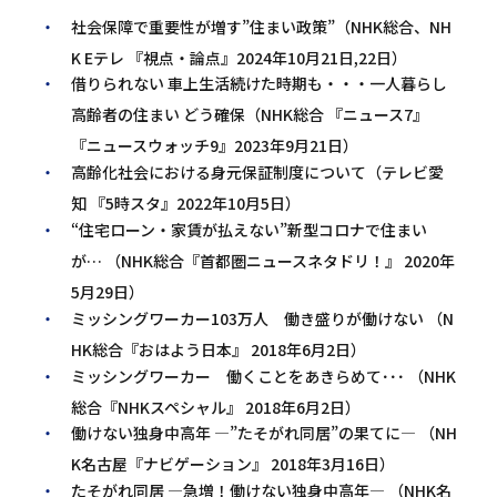
社会保障で重要性が増す”住まい政策”（NHK総合、NH
K Eテレ 『視点・論点』2024年10月21日,22日）
借りられない 車上生活続けた時期も・・・一人暮らし
高齢者の住まい どう確保（NHK総合 『ニュース7』
『ニュースウォッチ9』2023年9月21日）
高齢化社会における身元保証制度について（テレビ愛
知 『5時スタ』2022年10月5日）
“住宅ローン・家賃が払えない”新型コロナで住まい
が… （NHK総合『首都圏ニュースネタドリ！』 2020年
5月29日）
ミッシングワーカー103万人 働き盛りが働けない （N
HK総合『おはよう日本』 2018年6月2日）
ミッシングワーカー 働くことをあきらめて･･･ （NHK
総合『NHKスペシャル』 2018年6月2日）
働けない独身中高年 ―”たそがれ同居”の果てに― （NH
K名古屋『ナビゲーション』 2018年3月16日）
たそがれ同居 ―急増！働けない独身中高年― （NHK名