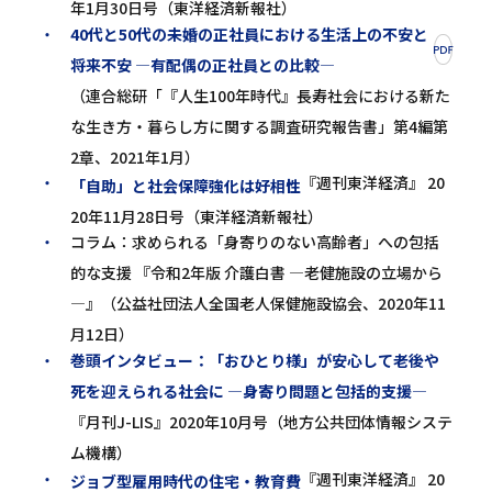
年1月30日号（東洋経済新報社）
40代と50代の未婚の正社員における生活上の不安と
将来不安 ―有配偶の正社員との比較―
（連合総研「『人生100年時代』長寿社会における新た
な生き方・暮らし方に関する調査研究報告書」第4編第
2章、2021年1月）
『週刊東洋経済』 20
「自助」と社会保障強化は好相性
20年11月28日号（東洋経済新報社）
コラム：求められる「身寄りのない高齢者」への包括
的な支援 『令和2年版 介護白書 ―老健施設の立場から
―』（公益社団法人全国老人保健施設協会、2020年11
月12日）
巻頭インタビュー：「おひとり様」が安心して老後や
死を迎えられる社会に ―身寄り問題と包括的支援―
『月刊J-LIS』2020年10月号（地方公共団体情報システ
ム機構）
『週刊東洋経済』 20
ジョブ型雇用時代の住宅・教育費