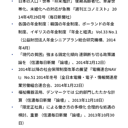
日本の人口・世帯「将来推計」 後期高齢者化、単身世
帯化、未婚化への対応が急務 『週刊エコノミスト』 20
14年4月29日号（毎日新聞社）
各国の年金制度：韓国の年金制度、ポーランドの年金
制度、イギリスの年金制度 『年金と経済』 Vol.33 No.1
（公益財団法人年金シニアプラン総合研究機構、2014
年4月）
「現代の貧困」強まる固定化傾向 連鎖断ち切る政策議
論を （信濃毎日新聞 「論壇」、2014年2月12日）
2014年以降の社会保障制度改革の展望 『電機連合NAV
I』 No.51 2014年冬号（全日本電機・電子・情報関連産
業労働組合連合会、2014年1月22日）
福祉機器活用、デンマークでは 公的部門したたかな計
算 （信濃毎日新聞 「論壇」、2013年12月18日）
「限定正社員」による働き方の多様化 合理的な処遇の
検討、重要 （信濃毎日新聞 「論壇」、2013年10月30
日）