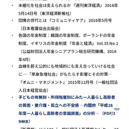
未婚化を社会は支えられるか 『週刊東洋経済』 2016年
5月14日号（東洋経済新報社）
団塊の世代とは 『コミュニティケア』 2016年5月号
（日本看護協会出版会）
各国の年金制度：韓国の年金制度、ポーランドの年金
制度、イギリスの年金制度 『年金と経済』 Vol.35 No.1
（公益財団法人年金シニアプラン総合研究機構、2016
年4月）
血縁を超え公的にも地域的にも支え合っていける社会
に ―「単身急増社会」がもたらす影響とその対策―
『オムニ・マネジメント』 2015年12月号（一般社団法
人日本経営協会）
子どもの有無別・所得階層別にみた一人暮らし高齢者
の貧困・要介護・孤立への不安感 ―内閣府「平成26
年度一人暮らし高齢者の意識調査」の分析― （PDF/3
94KB）