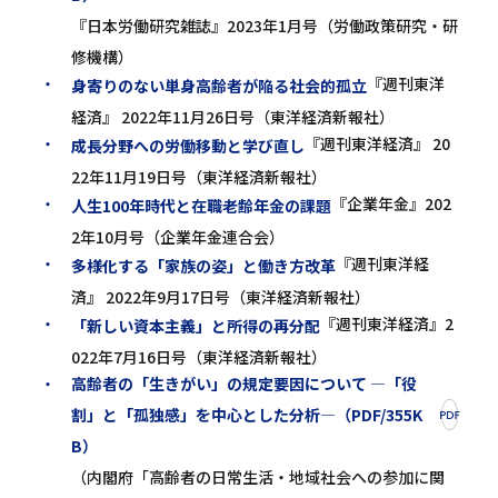
『日本労働研究雑誌』2023年1月号（労働政策研究・研
修機構）
『週刊東洋
身寄りのない単身高齢者が陥る社会的孤立
経済』 2022年11月26日号（東洋経済新報社）
『週刊東洋経済』 20
成長分野への労働移動と学び直し
22年11月19日号（東洋経済新報社）
『企業年金』202
人生100年時代と在職老齢年金の課題
2年10月号（企業年金連合会）
『週刊東洋経
多様化する「家族の姿」と働き方改革
済』 2022年9月17日号（東洋経済新報社）
『週刊東洋経済』2
「新しい資本主義」と所得の再分配
022年7月16日号（東洋経済新報社）
高齢者の「生きがい」の規定要因について ―「役
割」と「孤独感」を中心とした分析―（PDF/355K
B）
（内閣府「高齢者の日常生活・地域社会への参加に関