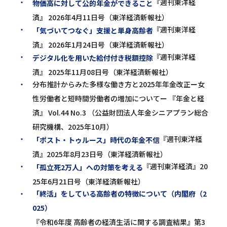
『週刊東洋経
物価高に対して公的年金ができること
済』 2026年4月11日号（東洋経済新報社）
『週刊東洋経
「気づいてつなぐ」支援と単身高齢者
済』 2026年1月24日号（東洋経済新報社）
『週刊東洋経
デジタル化を用いた給付付き税額控除
済』 2025年11月08日号（東洋経済新報社）
分布推計からみた多様な働き方と2025年年金改正ー女
性労働者と短時間労働者の増加についてー 『年金と経
済』 Vol.44 No.3 （公益財団法人年金シニアプラン総合
研究機構、2025年10月）
『週刊東洋経
「ポスト・トゥルース」時代の年金不信
済』2025年8月23日号（東洋経済新報社）
『週刊東洋経済』20
「孤立死2万人」への対策を考える
25年6月21日号（東洋経済新報社）
「終活」をしている高齢者の特徴について（内閣府（2
025）
『令和6年度 高齢者の経済生活に関する調査結果』第3