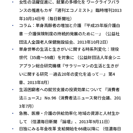
女性の活躍促進に、就業の多様化を ワークライフバラ
ンスの推進もカギ 『週刊エコノミスト』 臨時増刊2013
年10月14日号（毎日新聞社）
コラム：単身高齢者の増加と介護 『平成25年版介護白
書 ―介護保険制度の持続的発展のために―』（公益社
団法人全国老人保健施設協会、2013年10月2日）
単身世帯の生活と生きがいに関する時系列変化：現役
世代（35歳～59歳）を対象に （公益財団法人年金シニ
アプラン総合研究機構『サラリーマンの生活と生きが
いに関する研究 ―過去20年の変化を追って―』 第4
章、2013年8月）
生活困窮者への就労支援の投資効果について 『消費者
法ニュース』 No.96（消費者法ニュース発行会議、201
3年7月）
急務、医療・介護の供給効率化 地域の資源と人材生か
して （信濃毎日新聞 「論壇」、2013年9月11日）
日独にみる年金改革 支給開始を66歳以降に （信濃毎日