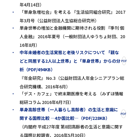
年4月14日）
「単身急増社会」を考える 『生活協同組合研究』 2017
年3月号（公益財団法人生協総合研究所）
単身世帯の増加と金融機関に期待される役割 『季刊 個
人金融』 2016年夏号（一般財団法人ゆうちょ財団、20
16年8月）
中年未婚者の生活実態と老後リスクについて 「親な
どと同居する2人以上世帯」と「単身世帯」からの分
析（PDF/494KB）
『年金研究』 No.3（公益財団法人年金シニアプラン総
合研究機構、2016年6月）
「デス・カフェ」で終末期医療を考える （みずほ情報
総研コラム 2016年6月7日）
単身高齢世帯（一人暮らし高齢者）の生活と意識に
関する国際比較 ―4か国比較―（PDF/228KB）
（内閣府 平成27年度 第8回高齢者の生活と意識に関す
る国際比較調査、2016年5月30日）