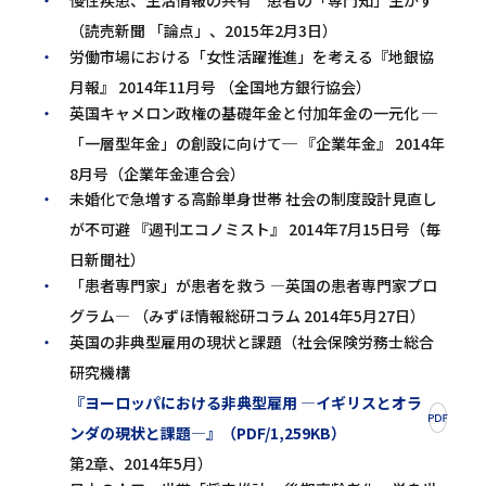
（読売新聞 「論点」、2015年2月3日）
労働市場における「女性活躍推進」を考える『地銀協
月報』 2014年11月号 （全国地方銀行協会）
英国キャメロン政権の基礎年金と付加年金の一元化 ─
「一層型年金」の創設に向けて─ 『企業年金』 2014年
8月号（企業年金連合会）
未婚化で急増する高齢単身世帯 社会の制度設計見直し
が不可避 『週刊エコノミスト』 2014年7月15日号（毎
日新聞社）
「患者専門家」が患者を救う ―英国の患者専門家プロ
グラム― （みずほ情報総研コラム 2014年5月27日）
英国の非典型雇用の現状と課題（社会保険労務士総合
研究機構
『ヨーロッパにおける非典型雇用 ―イギリスとオラ
ンダの現状と課題―』（PDF/1,259KB）
第2章、2014年5月）