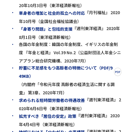
20年10月3日号（東洋経済新報社）
『月刊福祉』 2020
単身者の増加と社会的孤立への対応
年10月号（全国社会福祉協議会）
『週刊東洋経済』 2020年
「身寄り問題」と包括的支援
8月1日号（東洋経済新報社）
各国の年金制度：韓国の年金制度、イギリスの年金制
度 『年金と経済』 Vol.39 No.2（公益財団法人年金シニ
アプラン総合研究機構、2020年7月）
貯蓄に不足感をもつ高齢者の特徴について（PDF/9
49KB）
（内閣府「令和元年度 高齢者の経済生活に関する調
査」 第3章、2020年7月）
『週刊東洋経済』 2
求められる短時間労働者の待遇改善
020年6月6日号（東洋経済新報社）
『週刊東洋経済』 2020
拡充すべき「居住の安定」政策
年4月4日号（東洋経済新報社）
『週刊東洋経済』 2
地域における「つながり」の再構築