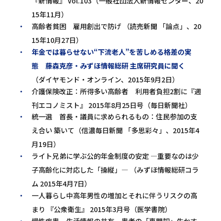
『新情報』 Vol.103（一般社団法人新情報センター、20
15年11月）
高齢者貧困 雇用創出で防げ （読売新聞 「論点」、20
15年10月27日）
年金では暮らせない“下流老人”を苦しめる格差の実
態 藤森克彦・みずほ情報総研 主席研究員に聞く
（ダイヤモンド・オンライン、2015年9月2日）
介護保険改正：所得多い高齢者 利用者負担2割に『週
刊エコノミスト』 2015年8月25日号（毎日新聞社）
統一選 首長・議員に求められるもの：住民参加の支
え合い 築いて（信濃毎日新聞 「多思彩々」、2015年4
月19日）
ライト兄弟に学ぶ公的年金制度の安定 ―重要なのは少
子高齢化に対応した「操縦」― （みずほ情報総研コラ
ム 2015年4月7日）
一人暮らし中高年男性の増加とそれに伴うリスクの高
まり 『公衆衛生』 2015年3月号（医学書院）
慢性疾患、生活情報の共有 患者の「専門知」生かす