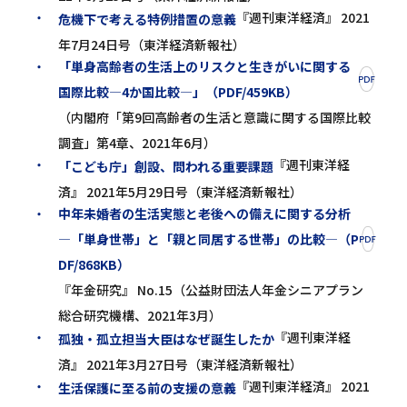
『週刊東洋経済』 2021
危機下で考える特例措置の意義
年7月24日号（東洋経済新報社）
「単身高齢者の生活上のリスクと生きがいに関する
国際比較―4か国比較―」（PDF/459KB）
（内閣府「第9回高齢者の生活と意識に関する国際比較
調査」第4章、2021年6月）
『週刊東洋経
「こども庁」創設、問われる重要課題
済』 2021年5月29日号（東洋経済新報社）
中年未婚者の生活実態と老後への備えに関する分析
―「単身世帯」と「親と同居する世帯」の比較―（P
DF/868KB）
『年金研究』 No.15（公益財団法人年金シニアプラン
総合研究機構、2021年3月）
『週刊東洋経
孤独・孤立担当大臣はなぜ誕生したか
済』 2021年3月27日号（東洋経済新報社）
『週刊東洋経済』 2021
生活保護に至る前の支援の意義