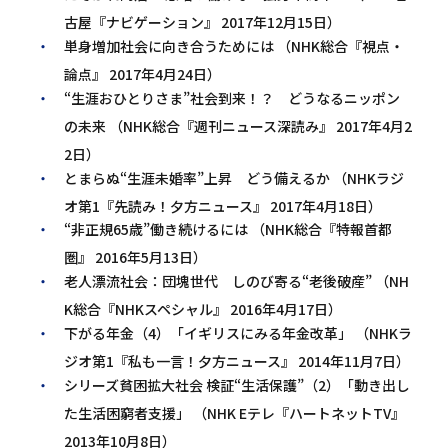
古屋『ナビゲーション』 2017年12月15日）
単身増加社会に向き合うためには （NHK総合『視点・
論点』 2017年4月24日）
“生涯おひとりさま”社会到来！？ どうなるニッポン
の未来 （NHK総合『週刊ニュース深読み』 2017年4月2
2日）
とまらぬ“生涯未婚率”上昇 どう備えるか （NHKラジ
オ第1『先読み！夕方ニュース』 2017年4月18日）
“非正規65歳”働き続けるには （NHK総合『特報首都
圏』 2016年5月13日）
老人漂流社会：団塊世代 しのび寄る“老後破産” （NH
K総合『NHKスペシャル』 2016年4月17日）
下がる年金（4）「イギリスにみる年金改革」 （NHKラ
ジオ第1『私も一言！夕方ニュース』 2014年11月7日）
シリーズ貧困拡大社会 検証“生活保護”（2）「動き出し
た生活困窮者支援」 （NHK Eテレ『ハートネットTV』
2013年10月8日）