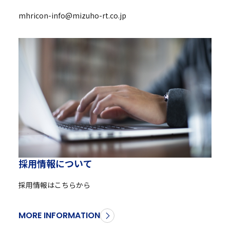
mhricon-info@mizuho-rt.co.jp
採
用
情
報
に
つ
い
て
採用情報はこちらから
MORE INFORMATION