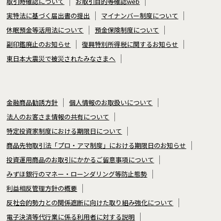
取引時確認について
お取引目的等確認web
実特法に基づく届出書の提出
マイナンバー制度について
休眠預金等活用法について
預金保険制度について
副印鑑廃止のお知らせ
復興特別所得税に関するお知らせ
東日本大震災で被災されたみなさまへ
金融商品勧誘方針
個人情報のお取扱いについて
法人のお客さま情報の共有について
特定投資家制度における期限日について
商品先物取引法「プロ・アマ制度」における期限日のお知らせ
投資運用商品のお取引にかかるご留意事項について
みずほ銀行のマネー・ローンダリング等防止態勢
利益相反管理方針の概要
反社会的勢力との関係遮断に向けた取り組み強化について
電子決済等代行業に係る利用者に対する説明