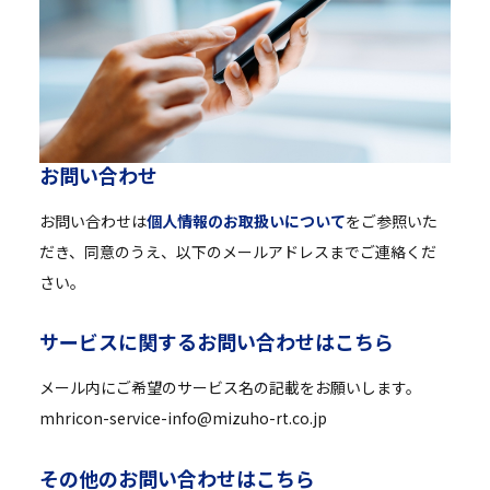
お
問
い
合
わ
せ
お問い合わせは
個人情報のお取扱いについて
をご参照いた
だき、同意のうえ、以下のメールアドレスまでご連絡くだ
さい。
サ
ー
ビ
ス
に
関
す
る
お
問
い
合
わ
せ
は
こ
ち
ら
メール内にご希望のサービス名の記載をお願いします。
mhricon-service-info@mizuho-rt.co.jp
そ
の
他
の
お
問
い
合
わ
せ
は
こ
ち
ら