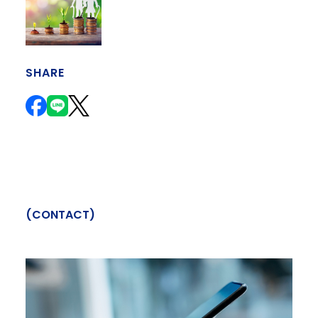
SHARE
(
C
O
N
T
A
C
T
)