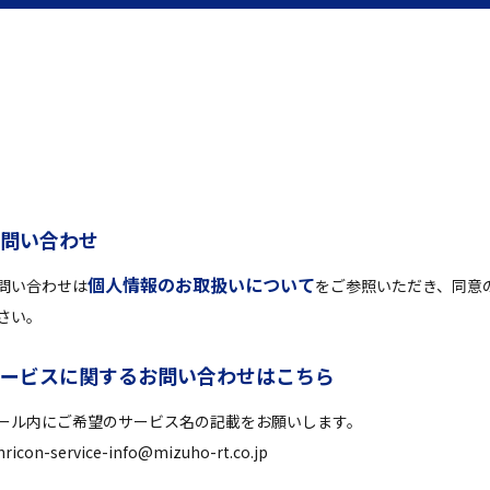
お
問
い
合
わ
せ
個人情報のお取扱いについて
問い合わせは
をご参照いただき、同意
さい。
サ
ー
ビ
ス
に
関
す
る
お
問
い
合
わ
せ
は
こ
ち
ら
ール内にご希望のサービス名の記載をお願いします。
ricon-service-info@mizuho-rt.co.jp