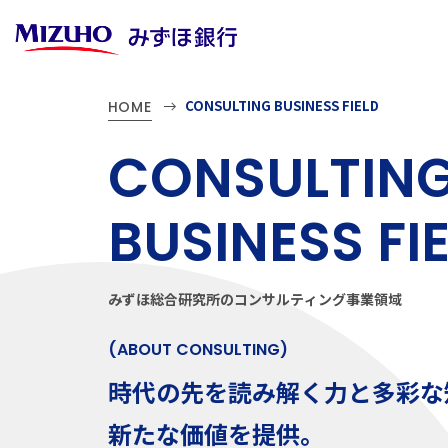
CONSULTING BUSINESS FIELD
HOME
C
O
N
S
U
L
T
I
N
B
U
S
I
N
E
S
S
F
I
み
ず
ほ
総
合
研
究
所
の
コ
ン
サ
ル
テ
ィ
ン
グ
事
業
領
域
(
A
B
O
U
T
C
O
N
S
U
L
T
I
N
G
)
時
代
の
先
を
読
み
解
く
力
と
多
彩
な
新
た
な
価
値
を
提
供
。