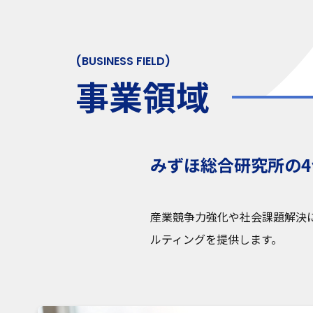
(
B
U
S
I
N
E
S
S
F
I
E
L
D
)
事
業
領
域
みずほ総合研究所の
産業競争力強化や社会課題解決
ルティングを提供します。