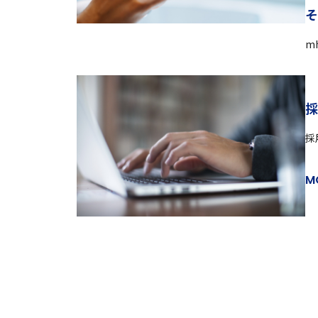
mh
採
M