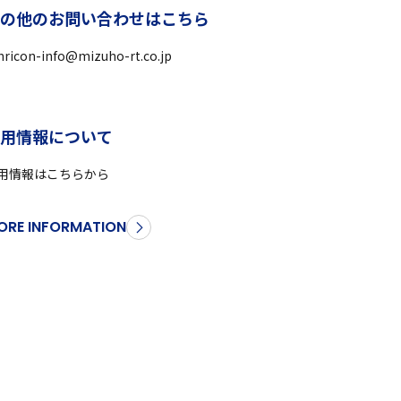
そ
の
他
の
お
問
い
合
わ
せ
は
こ
ち
ら
ricon-info@mizuho-rt.co.jp
採
用
情
報
に
つ
い
て
用情報はこちらから
ORE INFORMATION