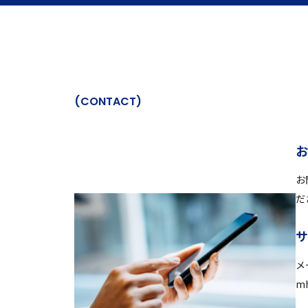
(
C
O
N
T
A
C
T
)
お
だ
メ
mh