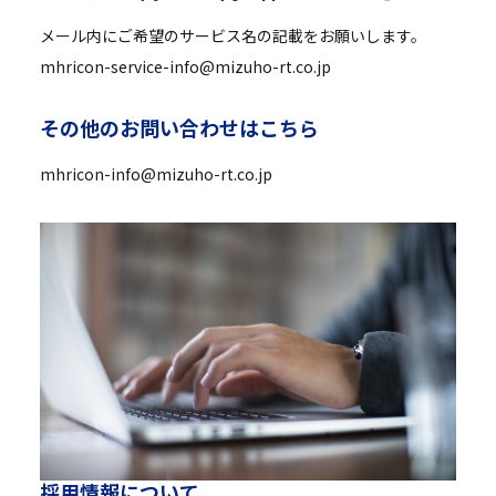
メール内にご希望のサービス名の記載をお願いします。
mhricon-service-info@mizuho-rt.co.jp
そ
の
他
の
お
問
い
合
わ
せ
は
こ
ち
ら
mhricon-info@mizuho-rt.co.jp
採
用
情
報
に
つ
い
て