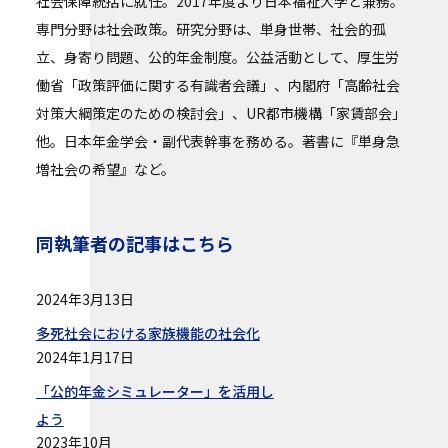
社会保障統括に就任。2017年度より日本福祉大学と兼務。
専門分野は社会政策。研究分野は、単身世帯、社会的孤
立、身寄り問題、公的年金制度。公益活動として、厚生労
働省「政策評価に関する有識者会議」、内閣府「高齢社会
対策大綱策定のための検討会」、UR都市機構「家賃部会」
他。日本年金学会・副代表幹事を務める。著書に『単身急
増社会の希望』など。
同執筆者の記事はこちら
2024年3月13日
多死社会における家族機能の社会化
2024年1月17日
「公的年金シミュレーター」を活用し
よう
2023年10月