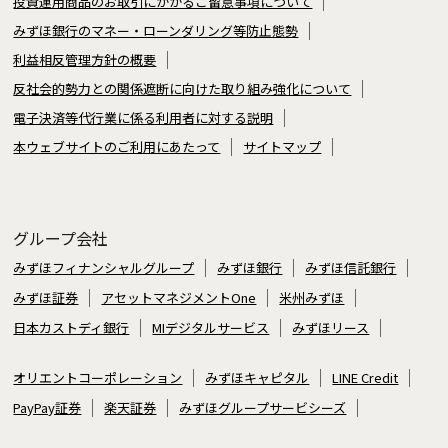
投資運用商品のお取引にかかるご留意事項について
みずほ銀行のマネー・ローンダリング等防止態勢
利益相反管理方針の概要
反社会的勢力との関係遮断に向けた取り組み強化について
電子決済等代行業に係る利用者に対する説明
本ウェブサイトのご利用にあたって
サイトマップ
グループ会社
みずほフィナンシャルグループ
みずほ銀行
みずほ信託銀行
みずほ証券
アセットマネジメントOne
米州みずほ
日本カストディ銀行
MIデジタルサービス
みずほリース
オリエントコーポレーション
みずほキャピタル
LINE Credit
PayPay証券
楽天証券
みずほグループサービシーズ