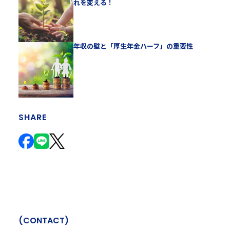
れを変える！
年収の壁と「厚生年金ハーフ」の重要性
SHARE
(
C
O
N
T
A
C
T
)