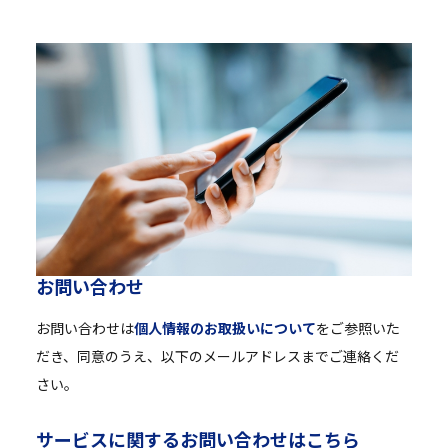
お
問
い
合
わ
せ
お問い合わせは
個人情報のお取扱いについて
をご参照いた
だき、同意のうえ、以下のメールアドレスまでご連絡くだ
さい。
サ
ー
ビ
ス
に
関
す
る
お
問
い
合
わ
せ
は
こ
ち
ら