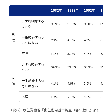
1982年
1987年
1992年
1997年
いずれ結婚する
95.9%
91.8%
90.0%
85.9%
つもり
男
一生結婚するつ
性
2.3%
4.5%
4.9%
6.3%
もりはない
不詳
1.8%
3.7%
5.1%
7.8%
いずれ結婚する
94.2%
92.9%
90.2%
89.1%
つもり
女
一生結婚するつ
性
4.1%
4.6%
5.2%
4.9%
もりはない
不詳
1.7%
2.5%
4.6%
6.0%
（資料）厚生労働省『出生動向基本調査（各年版）』より