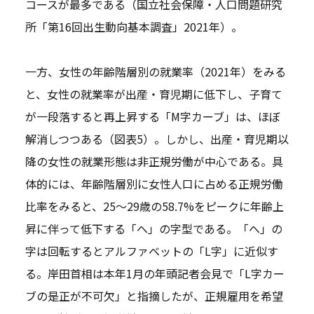
コースが最多である（国立社会保障・人口問題研究
所「第16回出生動向基本調査」2021年）。
一方、女性の年齢階層別の就業率（2021年）をみる
と、女性の就業率が出産・育児期に低下し、子育て
が一段落すると再上昇する「M字カーブ」は、ほぼ
解消しつつある（図表5）。しかし、出産・育児期以
降の女性の就業形態は非正規労働が中心である。具
体的には、年齢階層別に女性人口に占める正規労働
比率をみると、25～29歳の58.7%をピークに年齢上
昇に伴って低下する「へ」の字型である。「へ」の
字は回転するとアルファベットの「L字」に近似す
る。岸田首相は本年1月の年頭記者会見で「L字カー
ブの是正が不可欠」と指摘したが、正規雇用を希望