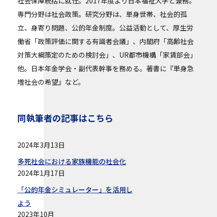
社会保障統括に就任。2017年度より日本福祉大学と兼務。
専門分野は社会政策。研究分野は、単身世帯、社会的孤
立、身寄り問題、公的年金制度。公益活動として、厚生労
働省「政策評価に関する有識者会議」、内閣府「高齢社会
対策大綱策定のための検討会」、UR都市機構「家賃部会」
他。日本年金学会・副代表幹事を務める。著書に『単身急
増社会の希望』など。
同執筆者の記事はこちら
2024年3月13日
多死社会における家族機能の社会化
2024年1月17日
「公的年金シミュレーター」を活用し
よう
2023年10月