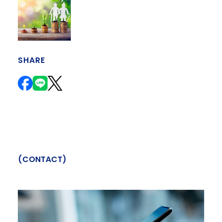
SHARE
(
C
O
N
T
A
C
T
)