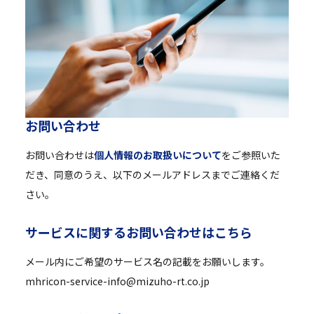
お
問
い
合
わ
せ
お問い合わせは
個人情報のお取扱いについて
をご参照いた
だき、同意のうえ、以下のメールアドレスまでご連絡くだ
さい。
サ
ー
ビ
ス
に
関
す
る
お
問
い
合
わ
せ
は
こ
ち
ら
メール内にご希望のサービス名の記載をお願いします。
mhricon-service-info@mizuho-rt.co.jp