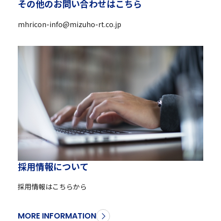
そ
の
他
の
お
問
い
合
わ
せ
は
こ
ち
ら
mhricon-info@mizuho-rt.co.jp
採
用
情
報
に
つ
い
て
採用情報はこちらから
MORE INFORMATION