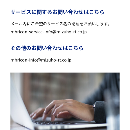
サ
ー
ビ
ス
に
関
す
る
お
問
い
合
わ
せ
は
こ
ち
ら
メール内にご希望のサービス名の記載をお願いします。
mhricon-service-info@mizuho-rt.co.jp
そ
の
他
の
お
問
い
合
わ
せ
は
こ
ち
ら
mhricon-info@mizuho-rt.co.jp