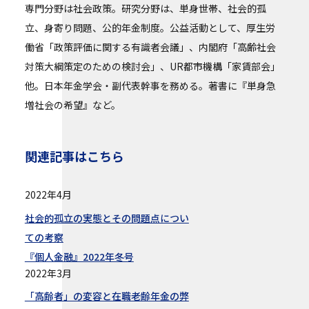
専門分野は社会政策。研究分野は、単身世帯、社会的孤
立、身寄り問題、公的年金制度。公益活動として、厚生労
働省「政策評価に関する有識者会議」、内閣府「高齢社会
対策大綱策定のための検討会」、UR都市機構「家賃部会」
他。日本年金学会・副代表幹事を務める。著書に『単身急
増社会の希望』など。
関連記事はこちら
2022年4月
社会的孤立の実態とその問題点につい
ての考察
『個人金融』2022年冬号
2022年3月
「高齢者」の変容と在職老齢年金の弊