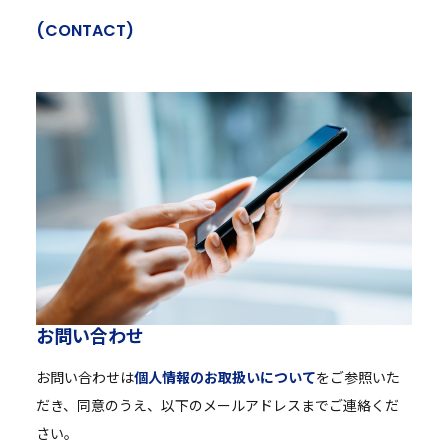
(
C
O
N
T
A
C
T
)
お
問
い
合
わ
せ
お問い合わせは
個人情報のお取扱いについて
をご参照いた
だき、同意のうえ、以下のメールアドレスまでご連絡くだ
さい。