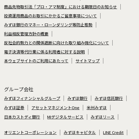
商品先物取引法「プロ・アマ制度」における期限日のお知らせ
投資運用商品のお取引にかかるご留意事項について
みずほ銀行のマネー・ローンダリング等防止態勢
利益相反管理方針の概要
反社会的勢力との関係遮断に向けた取り組み強化について
電子決済等代行業に係る利用者に対する説明
本ウェブサイトのご利用にあたって
サイトマップ
グループ会社
みずほフィナンシャルグループ
みずほ銀行
みずほ信託銀行
みずほ証券
アセットマネジメントOne
米州みずほ
日本カストディ銀行
MIデジタルサービス
みずほリース
オリエントコーポレーション
みずほキャピタル
LINE Credit