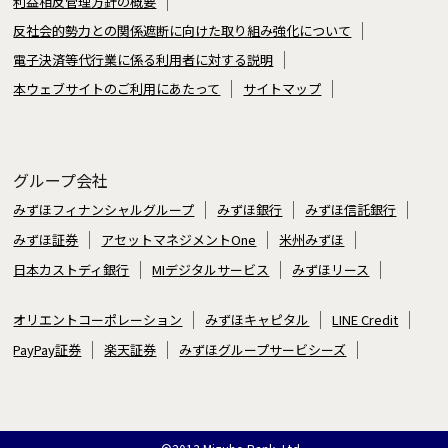
利益相反管理方針の概要
反社会的勢力との関係遮断に向けた取り組み強化について
電子決済等代行業に係る利用者に対する説明
本ウェブサイトのご利用にあたって
サイトマップ
グループ会社
みずほフィナンシャルグループ
みずほ銀行
みずほ信託銀行
みずほ証券
アセットマネジメントOne
米州みずほ
日本カストディ銀行
MIデジタルサービス
みずほリース
オリエントコーポレーション
みずほキャピタル
LINE Credit
PayPay証券
楽天証券
みずほグループサービシーズ