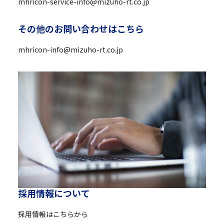
mhricon-service-info@mizuho-rt.co.jp
そ
の
他
の
お
問
い
合
わ
せ
は
こ
ち
ら
mhricon-info@mizuho-rt.co.jp
採
用
情
報
に
つ
い
て
採用情報はこちらから