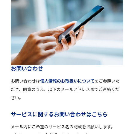
お
問
い
合
わ
せ
お問い合わせは
個人情報のお取扱いについて
をご参照いた
だき、同意のうえ、以下のメールアドレスまでご連絡くだ
さい。
サ
ー
ビ
ス
に
関
す
る
お
問
い
合
わ
せ
は
こ
ち
ら
メール内にご希望のサービス名の記載をお願いします。