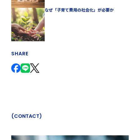
なぜ「子育て費用の社会化」が必要か
SHARE
(
C
O
N
T
A
C
T
)