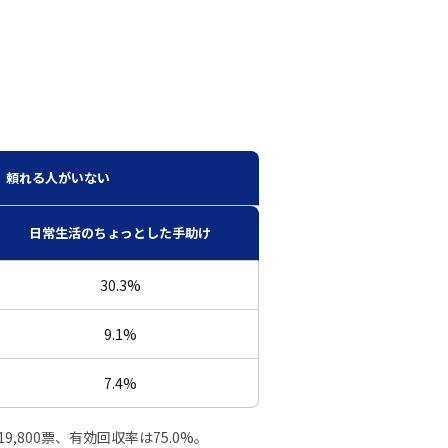
頼れる人がいない
日常生活のちょっとした手助け
30.3%
9.1%
7.4%
800票、有効回収率は75.0%。