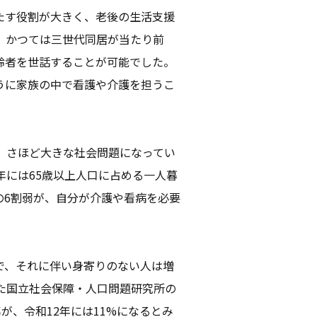
たす役割が大きく、老後の生活支援
。かつては三世代同居が当たり前
齢者を世話することが可能でした。
うに家族の中で看護や介護を担うこ
、さほど大きな社会問題になってい
年には65歳以上人口に占める一人暮
の6割弱が、自分が介護や看病を必要
。
で、それに伴い身寄りのない人は増
た国立社会保障・人口問題研究所の
率が、令和12年には11%になるとみ