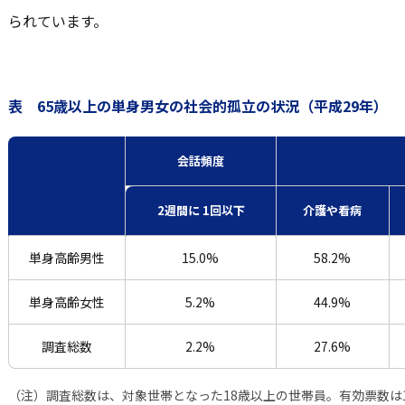
られています。
表 65歳以上の単身男女の社会的孤立の状況（平成29年）
会話頻度
2週間に 1回以下
介護や看病
単身高齢男性
15.0%
58.2%
単身高齢女性
5.2%
44.9%
調査総数
2.2%
27.6%
（注）調査総数は、対象世帯となった18歳以上の世帯員。有効票数は19,