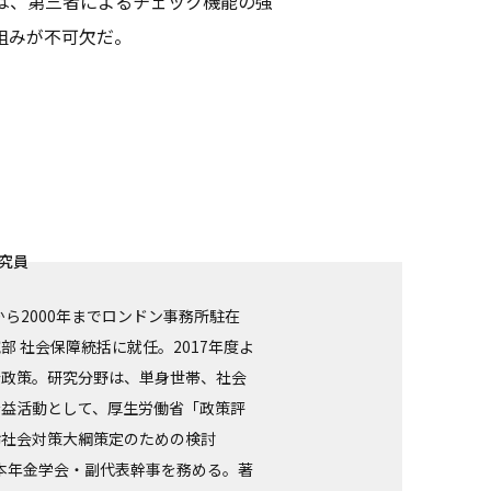
は、第三者によるチェック機能の強
組みが不可欠だ。
究員
から2000年までロンドン事務所駐在
 社会保障統括に就任。2017年度よ
会政策。研究分野は、単身世帯、社会
公益活動として、厚生労働省「政策評
齢社会対策大綱策定のための検討
本年金学会・副代表幹事を務める。著