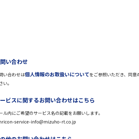
お
問
い
合
わ
せ
個人情報のお取扱いについて
問い合わせは
をご参照いただき、同意
さい。
サ
ー
ビ
ス
に
関
す
る
お
問
い
合
わ
せ
は
こ
ち
ら
ール内にご希望のサービス名の記載をお願いします。
ricon-service-info@mizuho-rt.co.jp
そ
の
他
の
お
問
い
合
わ
せ
は
こ
ち
ら