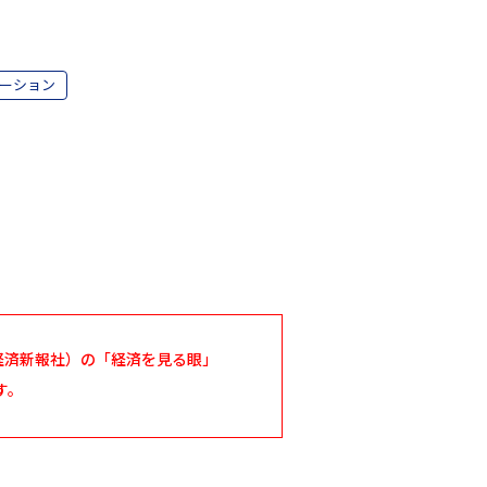
ーション
洋経済新報社）の「経済を見る眼」
す。