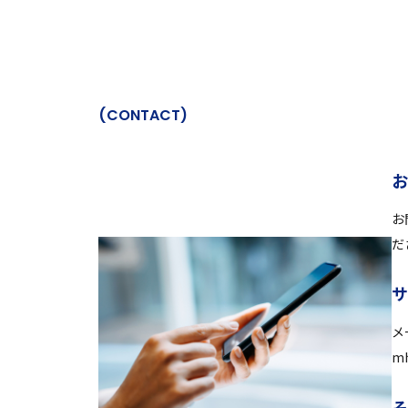
(
C
O
N
T
A
C
T
)
お
だ
メ
mh