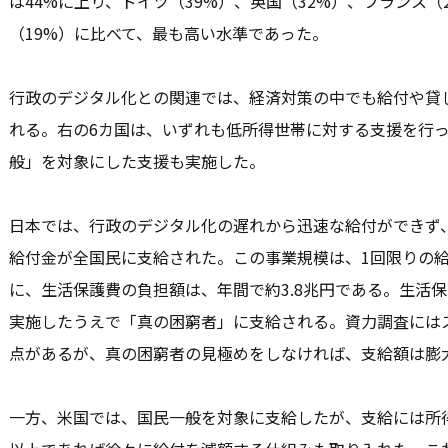
は44%に上り、ドイツ（39%）、英国（32%）、フランス（
（19%）に比べて、最も高い水準であった。
行政のデジタル化との関連では、経済対策の中でも給付や貸
れる。右の6カ国は、いずれも低所得世帯に対する支援を行
般」を対象にした支援も実施した。
日本では、行政のデジタル化の遅れから迅速な給付ができず、
給付金が全国民に支給された。この事業規模は、1回限りの給付
に、生活保護費の負担額は、年間で約3.8兆円である。生活
実施したうえで「真の困窮者」に支給される。資力調査には
点があるが、真の困窮者の見極めをしなければ、支給額は膨
一方、米国では、国民一般を対象に支給したが、支給には所