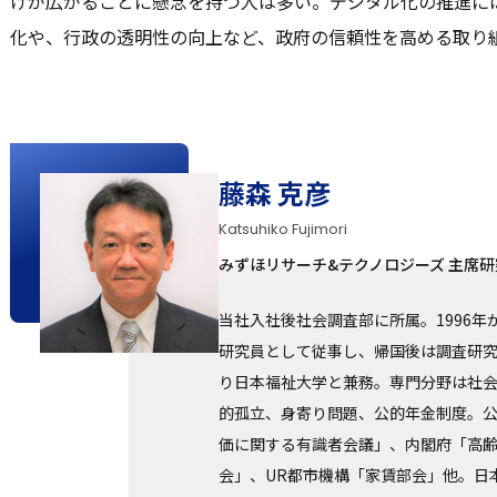
けが広がることに懸念を持つ人は多い。デジタル化の推進に
化や、行政の透明性の向上など、政府の信頼性を高める取り
藤森 克彦
Katsuhiko Fujimori
みずほリサーチ&テクノロジーズ 主席研
当社入社後社会調査部に所属。1996年
研究員として従事し、帰国後は調査研究部
り日本福祉大学と兼務。専門分野は社
的孤立、身寄り問題、公的年金制度。
価に関する有識者会議」、内閣府「高
会」、UR都市機構「家賃部会」他。日