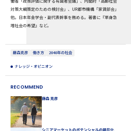
働省「政策評価に関する有識者会議」、内閣府「高齢社会
対策大綱策定のための検討会」、UR都市機構「家賃部会」
他。日本年金学会・副代表幹事を務める。著書に『単身急
増社会の希望』など。
藤森克彦
働き方
2040年の社会
ナレッジ・オピニオン
RECOMMEND
藤森 克彦
シニアマーケットのポテンシャルの顕在化