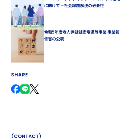
に向けて－社会課題解決の必要性
令和5年度老人保健健康増進等事業 事業報
告書の公表
SHARE
(
C
O
N
T
A
C
T
)