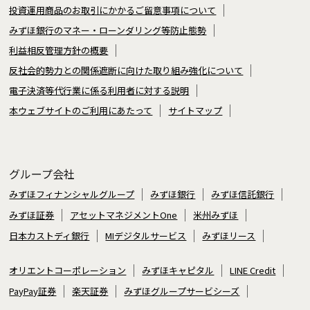
投資運用商品のお取引にかかるご留意事項について
みずほ銀行のマネー・ローンダリング等防止態勢
利益相反管理方針の概要
反社会的勢力との関係遮断に向けた取り組み強化について
電子決済等代行業に係る利用者に対する説明
本ウェブサイトのご利用にあたって
サイトマップ
グループ会社
みずほフィナンシャルグループ
みずほ銀行
みずほ信託銀行
みずほ証券
アセットマネジメントOne
米州みずほ
日本カストディ銀行
MIデジタルサービス
みずほリース
オリエントコーポレーション
みずほキャピタル
LINE Credit
PayPay証券
楽天証券
みずほグループサービシーズ