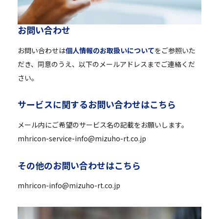
お
問
い
合
わ
せ
お問い合わせは
個人情報のお取扱いについて
をご参照いた
だき、同意のうえ、以下のメールアドレスまでご連絡くだ
さい。
サ
ー
ビ
ス
に
関
す
る
お
問
い
合
わ
せ
は
こ
ち
ら
メール内にご希望のサービス名の記載をお願いします。
mhricon-service-info@mizuho-rt.co.jp
そ
の
他
の
お
問
い
合
わ
せ
は
こ
ち
ら
mhricon-info@mizuho-rt.co.jp