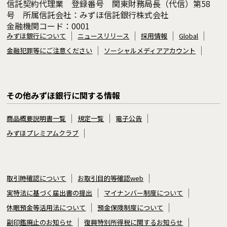
信託契約代理業 登録番号 関東財務局長（代信）第58
号 所属信託会社：みずほ信託銀行株式会社
金融機関コード：0001
みずほ銀行について
ニュースリリース
採用情報
Global
金融犯罪等にご注意ください
ソーシャルメディアアカウント
その他みずほ銀行に関する情報
商品概要説明書一覧
規定一覧
電子公告
みずほプレミアムクラブ
取引時確認について
お取引目的等確認web
実特法に基づく届出書の提出
マイナンバー制度について
休眠預金等活用法について
預金保険制度について
副印鑑廃止のお知らせ
復興特別所得税に関するお知らせ