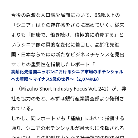
今後の急激な人口減少局面において、65歳以上の
「シニア」はその存在感をさらに高めていく。従来
よりも「健康で、働き続け、積極的に消費する」と
いうシニア像の質的な変化に着目し、高齢化先進
国・日本ならではの新たなビジネスチャンスを見出
すことの重要性を指摘したレポート「
高齢化先進国ニッポンにおけるシニア市場のポテンシャル
への着眼～マイナス5歳の世界～（2,074/KB）
」（Mizuho Short Industry Focus Vol. 241）が、弊
社も協力のもと、みずほ銀行産業調査部より発刊さ
れている。
しかし、同レポートでも「補論」において指摘する
通り、シニアのポテンシャルが最大限に発揮される
ためには、その抑制圧力となる社会課題の解決が求