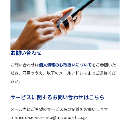
お
問
い
合
わ
せ
お問い合わせは
個人情報のお取扱いについて
をご参照いた
だき、同意のうえ、以下のメールアドレスまでご連絡くだ
さい。
サ
ー
ビ
ス
に
関
す
る
お
問
い
合
わ
せ
は
こ
ち
ら
メール内にご希望のサービス名の記載をお願いします。
mhricon-service-info@mizuho-rt.co.jp