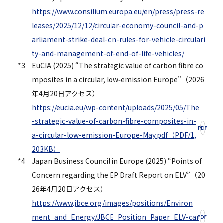
https://www.consilium.europa.eu/en/press/press-re
leases/2025/12/12/circular-economy-council-and-p
arliament-strike-deal-on-rules-for-vehicle-circulari
ty-and-management-of-end-of-life-vehicles/
*3
EuCIA (2025) “The strategic value of carbon fibre co
mposites in a circular, low‑emission Europe”（2026
年4月20日アクセス）
https://eucia.eu/wp-content/uploads/2025/05/The
-strategic-value-of-carbon-fibre-composites-in-
a-circular-low-emission-Europe-May.pdf（PDF/1,
203KB）
*4
Japan Business Council in Europe (2025) “Points of
Concern regarding the EP Draft Report on ELV”（20
26年4月20日アクセス）
https://www.jbce.org/images/positions/Environ
ment_and_Energy/JBCE_Position_Paper_ELV-car