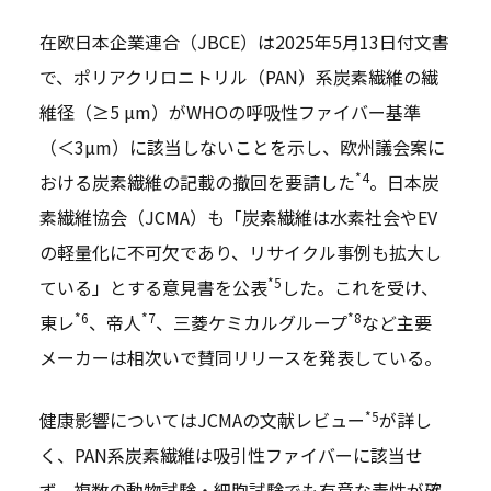
在欧日本企業連合（JBCE）は2025年5月13日付文書
で、ポリアクリロニトリル（PAN）系炭素繊維の繊
維径（≥5 µm）がWHOの呼吸性ファイバー基準
（＜3µm）に該当しないことを示し、欧州議会案に
*4
おける炭素繊維の記載の撤回を要請した
。日本炭
素繊維協会（JCMA）も「炭素繊維は水素社会やEV
の軽量化に不可欠であり、リサイクル事例も拡大し
*5
ている」とする意見書を公表
した。これを受け、
*6
*7
*8
東レ
、帝人
、三菱ケミカルグループ
など主要
メーカーは相次いで賛同リリースを発表している。
*5
健康影響についてはJCMAの文献レビュー
が詳し
く、PAN系炭素繊維は吸引性ファイバーに該当せ
ず、複数の動物試験・細胞試験でも有意な毒性が確