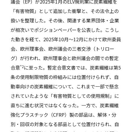
議会（EP）が2025年1月のELV規則案に炭素繊維を
「有害物質」として追加した衝撃と、その法令上の
扱いを整理した。その後、関連する業界団体・企業
が相次いでポジションペーパーを公表した。こうし
た動きを経て、2025年10月～12月にかけて欧州委員
会、欧州理事会、欧州議会の三者交渉（トリロー
グ）が行われ、欧州理事会と欧州議会の間での暫定
*2
合意
に至った。暫定合意文書では、炭素繊維は第5
条の使用制限物質の枠組みには位置付けられず、自
動車向けの炭素繊維について、これまで一部で懸念
されていたような「有害物質としての使用規制」に
直ちに進む状況ではなくなった。一方で、炭素繊維
強化プラスチック（CFRP）製の部品は、解体・分
別・回収の対象となる部品として位置付けられ、自