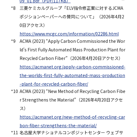
09_01.pdf（PDF/117KB）
*8
三菱ケミカルグループ「ELV指令修正案に対するJCMA
ポジションペーパーへの賛同について」（2026年4月2
0日アクセス）
https://www.mcgc.com/information/02286.html
*9
ACMA (2023) “Apply Carbon Commissioned the Wor
ld’s First Fully Automated Mass Production Plant for
Recycled Carbon Fiber”（2026年4月20日アクセス）
https://acmanet.org/apply-carbon-commissioned-
the-worlds-first-fully-automated-mass-production
-plant-for-recycled-carbon-fiber/
*10
ACMA (2023) “New Method of Recycling Carbon Fibe
r Strengthens the Material”（2026年4月20日アクセ
ス）
https://acmanet.org/new-method-of-recycling-car
bon-fiber-strengthens-the-material/
*11
名古屋大学ナショナルコンポジットセンター ウェブサ