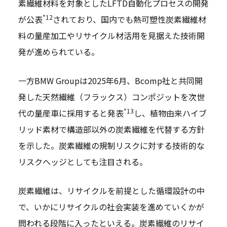
素繊維材料を対象としたLFTD自動化プロセスの開発
*12
が公表
されており、国内でも熱可塑性炭素繊維材
料の量産加工やリサイクル材活用を見据えた技術開
発が進められている。
一方BMW Groupは2025年6月、Bcomp社と共同開
発した天然繊維（フラックス）コンポジットを次世
*13
代の量産車に採用すると発表
し、植物由来ハイブ
リッド素材で構造部以外の炭素繊維を代替する方針
を示した。炭素繊維の規制リスクに対する技術的な
リスクヘッジとしても注目される。
炭素繊維は、リサイクルを前提とした循環設計の中
で、いかにリサイクルの社会実装を進めていくかが
問われる段階に入ったといえる。炭素繊維のリサイ