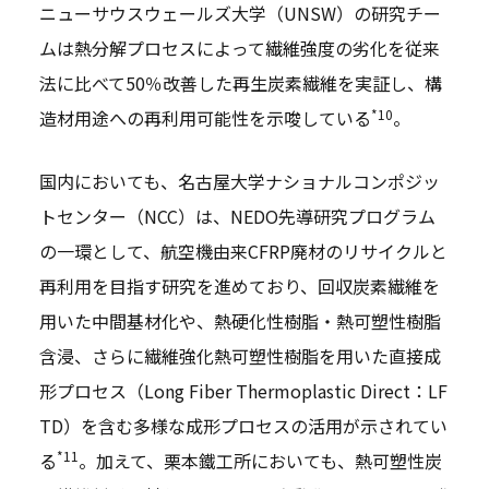
ニューサウスウェールズ大学（UNSW）の研究チー
ムは熱分解プロセスによって繊維強度の劣化を従来
法に比べて50％改善した再生炭素繊維を実証し、構
*10
造材用途への再利用可能性を示唆している
。
国内においても、名古屋大学ナショナルコンポジッ
トセンター（NCC）は、NEDO先導研究プログラム
の一環として、航空機由来CFRP廃材のリサイクルと
再利用を目指す研究を進めており、回収炭素繊維を
用いた中間基材化や、熱硬化性樹脂・熱可塑性樹脂
含浸、さらに繊維強化熱可塑性樹脂を用いた直接成
形プロセス（Long Fiber Thermoplastic Direct：LF
TD）を含む多様な成形プロセスの活用が示されてい
*11
る
。加えて、栗本鐵工所においても、熱可塑性炭