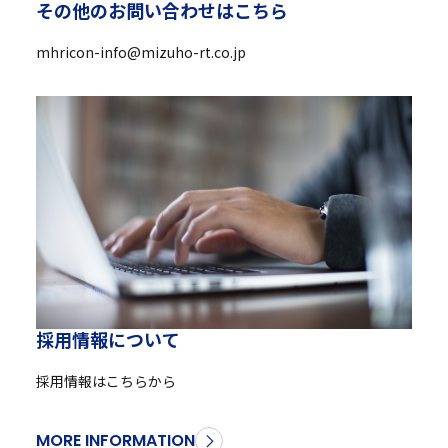
そ
の
他
の
お
問
い
合
わ
せ
は
こ
ち
ら
mhricon-info@mizuho-rt.co.jp
採
用
情
報
に
つ
い
て
採用情報はこちらから
MORE INFORMATION