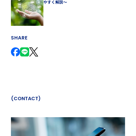
やすく解説～
SHARE
(
C
O
N
T
A
C
T
)