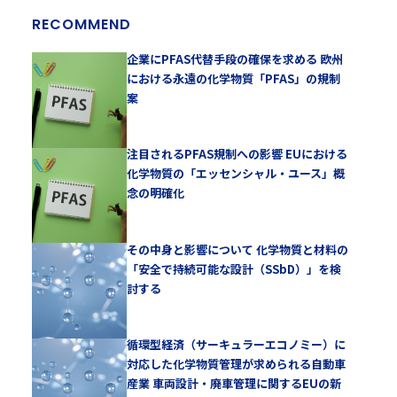
RECOMMEND
企業にPFAS代替手段の確保を求める 欧州
における永遠の化学物質「PFAS」の規制
案
注目されるPFAS規制への影響 EUにおける
化学物質の「エッセンシャル・ユース」概
念の明確化
その中身と影響について 化学物質と材料の
「安全で持続可能な設計（SSbD）」を検
討する
循環型経済（サーキュラーエコノミー）に
対応した化学物質管理が求められる自動車
産業 車両設計・廃車管理に関するEUの新