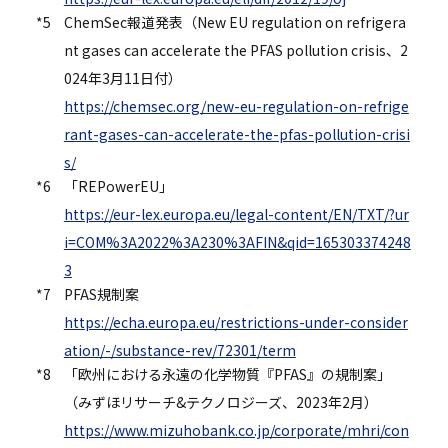
*5
ChemSec報道発表（New EU regulation on refrigera
nt gases can accelerate the PFAS pollution crisis、2
024年3月11日付）
https://chemsec.org/new-eu-regulation-on-refrige
rant-gases-can-accelerate-the-pfas-pollution-crisi
s/
*6
「REPowerEU」
https://eur-lex.europa.eu/legal-content/EN/TXT/?ur
i=COM%3A2022%3A230%3AFIN&qid=165303374248
3
*7
PFAS規制案
https://echa.europa.eu/restrictions-under-consider
ation/-/substance-rev/72301/term
*8
「欧州における永遠の化学物質『PFAS』の規制案」
（みずほリサーチ&テクノロジーズ、2023年2月）
https://www.mizuhobank.co.jp/corporate/mhri/con