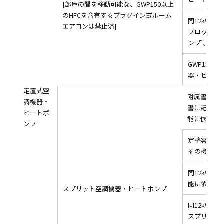
[部屋の間を移動可能な、GWP150以上
のHFCを含有するプラグイン式ルーム
同12kW超
エアコンは禁止済]
ブロックエ
ンプ
。
*
GWP150
器・ヒート
定置式空
附属書Iに記
調機器・
書に記載され
ヒートポ
能に依存す
ンプ
定格容量12
その機能に依存
同12kW以
能に依存するス
スプリット空調機器・ヒートポンプ
同12kW
スプリット