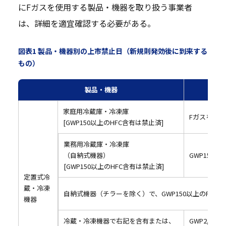
にFガスを使用する製品・機器を取り扱う事業者
は、詳細を適宜確認する必要がある。
図表1 製品・機器別の上市禁止日（新規則発効後に到来する
もの）
製品・機器
家庭用冷蔵庫・冷凍庫
Fガスを含有
[GWP150以上のHFC含有は禁止済]
業務用冷蔵庫・冷凍庫
（自納式機器）
GWP150
[GWP150以上のHFC含有は禁止済]
定置式冷
蔵・冷凍
自納式機器（チラーを除く）で、GWP150以上のFガス
機器
冷蔵・冷凍機器で右記を含有または、
GWP2,5