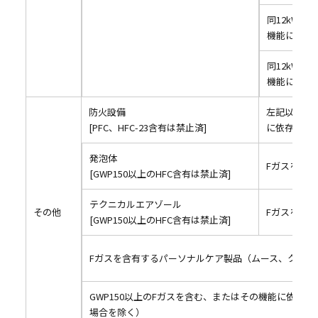
同12kW以
機能に依存
同12kW以
機能に依存
防火設備
左記以外の
[PFC、HFC-23含有は禁止済]
に依存する
発泡体
Fガスを含有
[GWP150以上のHFC含有は禁止済]
テクニカルエアゾール
その他
Fガスを含有
[GWP150以上のHFC含有は禁止済]
Fガスを含有するパーソナルケア製品（ムース、クリー
GWP150以上のFガスを含む、またはその機能に依存
場合を除く）