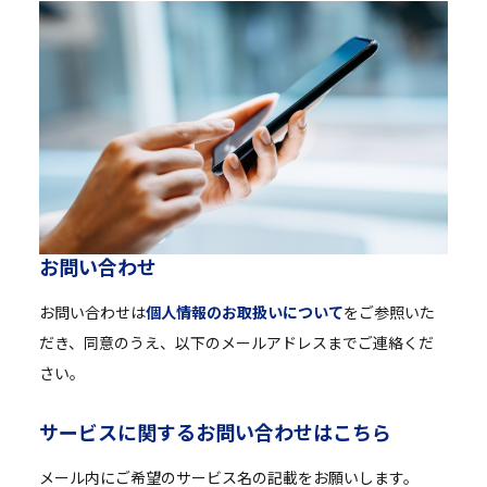
お
問
い
合
わ
せ
お問い合わせは
個人情報のお取扱いについて
をご参照いた
だき、同意のうえ、以下のメールアドレスまでご連絡くだ
さい。
サ
ー
ビ
ス
に
関
す
る
お
問
い
合
わ
せ
は
こ
ち
ら
メール内にご希望のサービス名の記載をお願いします。