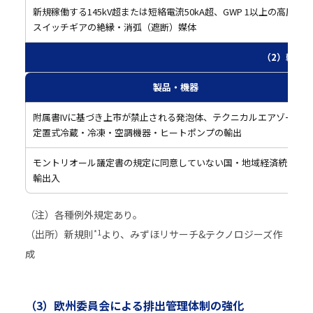
新規稼働する145kV超または短絡電流50kA超、GWP 1以上の高圧電気
スイッチギアの絶縁・消弧（遮断）媒体
（2）輸出
製品・機器
附属書IVに基づき上市が禁止される発泡体、テクニカルエアゾール、
定置式冷蔵・冷凍・空調機器・ヒートポンプの輸出
モントリオール議定書の規定に同意していない国・地域経済統合へ
輸出入
（注）各種例外規定あり。
*1
（出所）新規則
より、みずほリサーチ&テクノロジーズ作
成
（3）欧州委員会による排出管理体制の強化