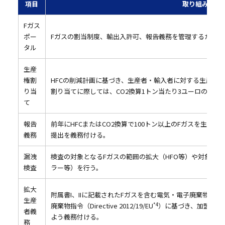
項目
取り組み内容
Fガス
ポー
Fガスの割当制度、輸出入許可、報告義務を管理するための
タル
生産
権割
HFCの削減計画に基づき、生産者・輸入者に対する生産権
り当
割り当てに際しては、CO2換算1トン当たり3ユーロの支払
て
報告
前年にHFCまたはCO2換算で100トン以上のFガスを生産
義務
提出を義務付ける。
漏洩
検査の対象となるFガスの範囲の拡大（HFO等）や対象製
検査
ラー等）を行う。
拡大
附属書I、IIに記載されたFガスを含む電気・電子廃棄物の
生産
廃棄物指令（Directive 2012/19/EU
）に基づき、加盟国が
*4
者義
よう義務付ける。
務