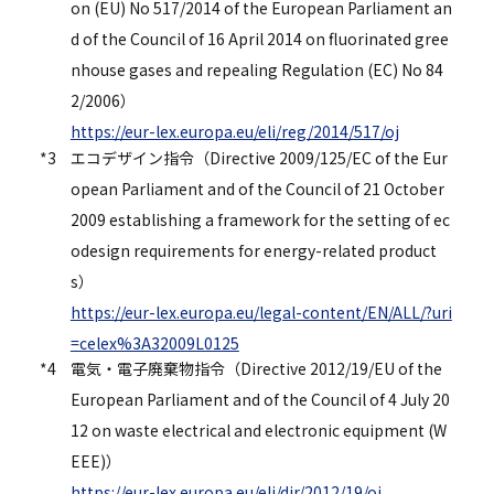
on (EU) No 517/2014 of the European Parliament an
d of the Council of 16 April 2014 on fluorinated gree
nhouse gases and repealing Regulation (EC) No 84
2/2006）
https://eur-lex.europa.eu/eli/reg/2014/517/oj
*3
エコデザイン指令（Directive 2009/125/EC of the Eur
opean Parliament and of the Council of 21 October
2009 establishing a framework for the setting of ec
odesign requirements for energy-related product
s）
https://eur-lex.europa.eu/legal-content/EN/ALL/?uri
=celex%3A32009L0125
*4
電気・電子廃棄物指令（Directive 2012/19/EU of the
European Parliament and of the Council of 4 July 20
12 on waste electrical and electronic equipment (W
EEE)）
https://eur-lex.europa.eu/eli/dir/2012/19/oj