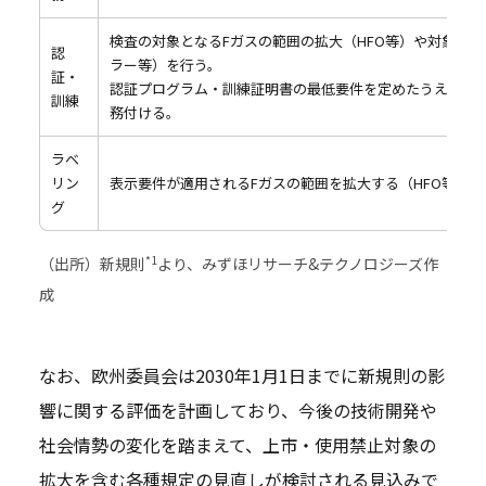
検査の対象となるFガスの範囲の拡大（HFO等）や対象製
認
ラー等）を行う。
証・
認証プログラム・訓練証明書の最低要件を定めたうえで、
訓練
務付ける。
ラベ
リン
表示要件が適用されるFガスの範囲を拡大する（HFO等）。
グ
*1
（出所）新規則
より、みずほリサーチ&テクノロジーズ作
成
なお、欧州委員会は2030年1月1日までに新規則の影
響に関する評価を計画しており、今後の技術開発や
社会情勢の変化を踏まえて、上市・使用禁止対象の
拡大を含む各種規定の見直しが検討される見込みで