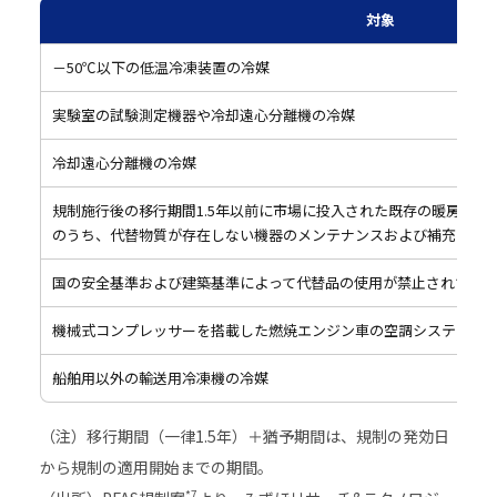
対象
－50℃以下の低温冷凍装置の冷媒
実験室の試験測定機器や冷却遠心分離機の冷媒
冷却遠心分離機の冷媒
規制施行後の移行期間1.5年以前に市場に投入された既存の暖房/換気/
のうち、代替物質が存在しない機器のメンテナンスおよび補充
国の安全基準および建築基準によって代替品の使用が禁止されている建
機械式コンプレッサーを搭載した燃焼エンジン車の空調システムの
船舶用以外の輸送用冷凍機の冷媒
（注）移行期間（一律1.5年）＋猶予期間は、規制の発効日
から規制の適用開始までの期間。
*7