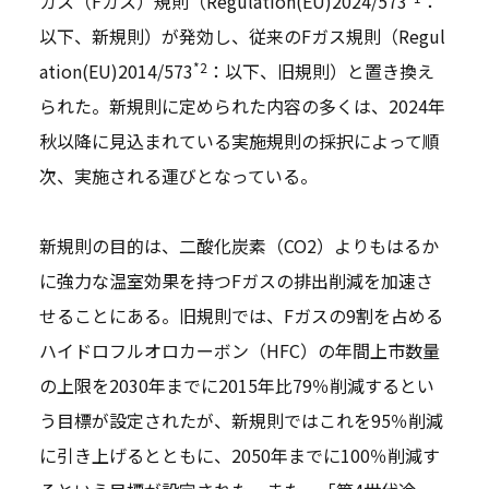
ガス（Fガス）規則（Regulation(EU)2024/573
：
以下、新規則）が発効し、従来のFガス規則（Regul
*2
ation(EU)2014/573
：以下、旧規則）と置き換え
られた。新規則に定められた内容の多くは、2024年
秋以降に見込まれている実施規則の採択によって順
次、実施される運びとなっている。
新規則の目的は、二酸化炭素（CO2）よりもはるか
に強力な温室効果を持つFガスの排出削減を加速さ
せることにある。旧規則では、Fガスの9割を占める
ハイドロフルオロカーボン（HFC）の年間上市数量
の上限を2030年までに2015年比79％削減するとい
う目標が設定されたが、新規則ではこれを95％削減
に引き上げるとともに、2050年までに100％削減す