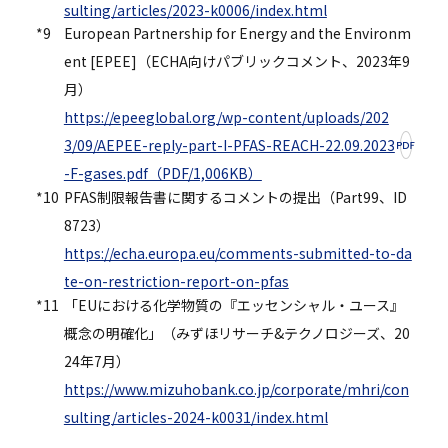
sulting/articles/2023-k0006/index.html
*9
European Partnership for Energy and the Environm
ent [EPEE]（ECHA向けパブリックコメント、2023年9
月）
https://epeeglobal.org/wp-content/uploads/202
3/09/AEPEE-reply-part-I-PFAS-REACH-22.09.2023
-F-gases.pdf（PDF/1,006KB）
*10
PFAS制限報告書に関するコメントの提出（Part99、ID
8723）
https://echa.europa.eu/comments-submitted-to-da
te-on-restriction-report-on-pfas
*11
「EUにおける化学物質の『エッセンシャル・ユース』
概念の明確化」（みずほリサーチ&テクノロジーズ、20
24年7月）
https://www.mizuhobank.co.jp/corporate/mhri/con
sulting/articles-2024-k0031/index.html