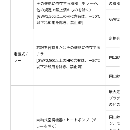
その機能に依存する機器（チラーや、
の機器を除
他の規定で禁止済のものを除く）
[GWP2,500以上のHFC含有は、－50℃
GWP150以
以下冷却用を除き、禁止済]
定格容量12
右記を含有またはその機能に依存する
定置式チ
チラー
同12kW以
ラー
[GWP2,500以上のHFC含有は、－50℃
以下冷却用を除き、禁止済]
同12kWを
最大定格容量
プラグイン
の他の自納
同12kW
自納式空調機器・ヒートポンプ（チ
ン、モノブ
ラーを除く）
ヒートポン