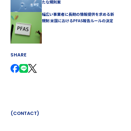
たな規則案
幅広い事業者に長期の情報提供を求める新
規制 米国におけるPFAS報告ルールの決定
SHARE
(
C
O
N
T
A
C
T
)