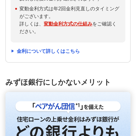
ご検討中のお客さま
変動金利方式は年2回金利見直しのタイミング
がございます。
住宅ローン申込（新規）
詳しくは、
変動金利方式の仕組み
をご確認く
ださい。
住宅ローン申込（借換）
カードローン申込（口座あり）
金利について詳しくはこちら
カードローン申込（口座なし）
みずほ銀行にしかないメリット
貯める・増やす
預金・NISA・資産運用
備える
相続・保険
学ぶ・考える
生涯学習