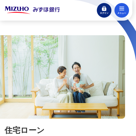
ログイン
メ
支払う・つかう
クレジットカード・デビット
閉じる
ローン
住宅ローン・カードローン
住宅ローン
住宅ローンシミュレーション
住宅ローンの金利一覧
お手続きの流れ
団信（団体信用生命保険）／同時加入できる
住宅ローン
保険