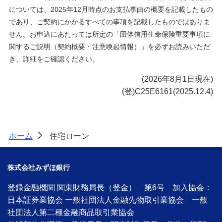
については、2025年12月時点のお支払事由の概要を記載したもの
であり、ご契約にかかるすべての事項を記載したものではありま
せん。お申込にあたっては所定の「団体信用生命保険重要事項に
関するご説明（契約概要・注意喚起情報）」を必ずお読みいただ
き、詳細をご確認ください。
(
2026年8月1日
現在)
(登)C25E6161(2025.12.4)
ホーム
住宅ローン
>
株式会社みずほ銀行
登録金融機関 関東財務局長（登金） 第6号 加入協会：
日本証券業協会 一般社団法人金融先物取引業協会 一般
社団法人第二種金融商品取引業協会