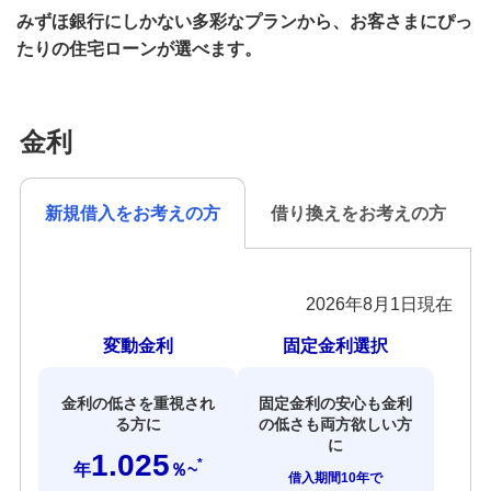
みずほ銀行にしかない多彩なプランから、お客さまにぴっ
商品の特徴
たりの住宅ローンが選べます。
住宅ローン基本講座
金利
住宅ローンをご利用いただいたお客さまの声
新規借入をお考えの方
借り換えをお考えの方
住宅ローンご利用中の方のお手続き
住宅ローンのよくあるご質問
2026年8月1日
現在
住宅ローンのご相談・お問い合わせ
変動金利
固定金利選択
住宅ローン（借り換え）
金利の低さを重視され
固定金利の安心も金利
る方に
の低さも両方欲しい方
に
1.025
みずほ信用保証株式会社が行う保証業務につ
*
年
％~
借入期間10年で
いて