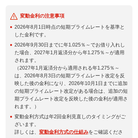
変動金利方式の仕組み
変動金利の注意事項
お手続きの流れ
2026年8月1日
時点の短期プライムレートを基準と
した金利です。
団信（団体信用生命保険）／同時加入できる
保険
2026年9月30日までに年1.025％～でお借り入れし
た場合、2027年1月返済分から年1.275％～が適用
されます。
商品の特徴
（2027年1月返済分から適用される年1.275％～
は、2026年8月3日の短期プライムレート改定を反
住宅ローン基本講座
映した後の金利になり、2026年10月1日までに追加
の短期プライムレート改定がある場合は、追加の短
住宅ローンをご利用いただいたお客さまの声
期プライムレート改定を反映した後の金利が適用さ
れます。）
住宅ローンご利用中の方のお手続き
変動金利方式は年2回金利見直しのタイミングがご
ざいます。
住宅ローンのよくあるご質問
詳しくは、
変動金利方式の仕組み
をご確認くださ