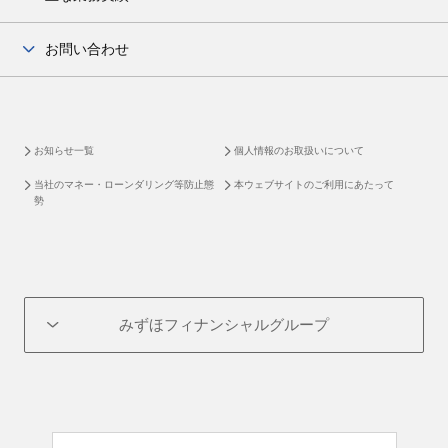
新株予約権・優先株評価
主な研究成果
お問い合わせ
加⼊学会・学術分野における対外活動
お問い合わせ
お知らせ一覧
個人情報のお取扱いについて
当社のマネー・ローンダリング等防止態
本ウェブサイトのご利用にあたって
勢
みずほフィナンシャルグループ
みずほフィナンシャルグループ
オリエントコーポレーション
みずほ銀行
みずほキャピタル
みずほ信託銀行