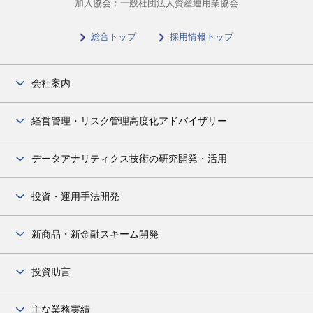
加入協会：一般社団法人資産運用業協会
総合トップ
採用情報トップ
会社案内
会社案内
経営管理・リスク管理高度化アドバイザリー
トップメッセージ
市場リスク管理・ALM
データアナリティクス技術の研究開発・活用
ミッション・ビジョン・バリュー
信用リスク管理
会社概要
データアナリティクス
投資・運用手法開発
カウンターパーティ・リスク管理
顧問の紹介
データ利活用アドバイザリー
事業リスク管理
アセットアロケーション
新商品・新金融スキーム開発
スマート農業分野での取組
統合リスク管理
株式
デリバティブズ
投資助言
サステナビリティ関連
為替
証券化
ESG
投資助言
主な業務実績