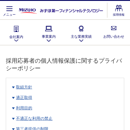
メニュー
採用情報
事業案内
主な業務実績
お問い合わせ
会社案内
お知らせ一覧
主な業務実績
事業案内
会社案内
採用応募者の個人情報保護に関するプライバ
個人情報のお取扱いについて
シーポリシー
当社のマネー・ローンダリング等防止態勢
加⼊学会・学術分野
ミッション・
市場リスク管理・ALM
主な研究成果
信用リスク管理
トップメッセージ
における対外活動
ビジョン・バリュー
本ウェブサイトのご利用にあたって
取組方針
適正取得
カウンターパーティ
事業リスク管理
会社概要
顧問の紹介
利用目的
日本語
English
・リスク管理
不適正な利用の禁止
第三者提供の制限