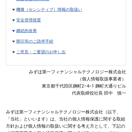
統合リスク管理
サステナビリティ関連
機微（センシティブ）情報の取扱い
安全管理措置
データ利活用
データアナリティクス
継続的改善
アドバイザリー
開示等のご請求手続
ご意見・ご要望のお申し出
スマート農業分野での
アセットアロケーショ
取組
ン
みずほ第一フィナンシャルテクノロジー株式会社
（個人情報取扱事業者）
株式
為替
東京都千代田区麹町2–4–1 麹町大通りビル
代表取締役社長 田中 慎一
ESG
デリバティブズ
みずほ第一フィナンシャルテクノロジー株式会社（以下、
「当社」といいます）は、当社の個人情報保護に関する取組
方針および個人情報の取扱いに関する考え方として、下記の